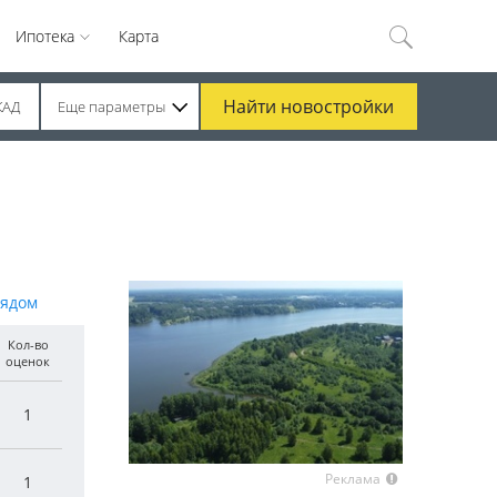
Ипотека
Карта
Найти
новостройки
КАД
Еще параметры
рядом
Кол-во
оценок
1
Реклама
1