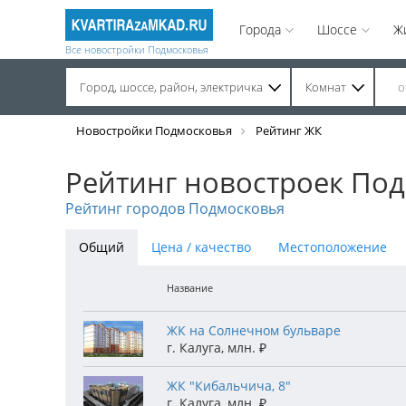
Города
Шоссе
Ж
Все новостройки Подмосковья
Город, шоссе, район, электричка
Комнат
Строительство завершено. Продажа на вторичном рынке.
Новостройки Подмосковья
Рейтинг ЖК
Рейтинг новостроек Под
Рейтинг городов Подмосковья
Общий
Цена / качество
Местоположение
Название
ЖК на Солнечном бульваре
г. Калуга
,
млн.
₽
ЖК "Кибальчича, 8"
г. Калуга
,
млн.
₽