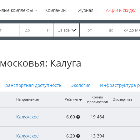
илые комплексы
Компании
Журнал
Акции и скидки
За всё
км до М
₽
московья: Калуга
Транспортная доступность
Экология
Инфраструктура 
Кол-во
Направление
Рейтинг
Экспертиза
просмотров
Калужское
6.60
19 484
Калужское
6.20
13 394