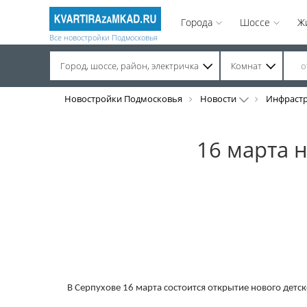
Города
Шоссе
Ж
Все новостройки Подмосковья
Город, шоссе, район, электричка
Комнат
Строительство завершено. Продажа на вторичном рынке.
Новостройки Подмосковья
Новости
Инфраст
16 марта 
В Серпухове 16 марта состоится открытие нового детск