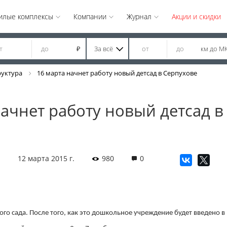
илые комплексы
Компании
Журнал
Акции и скидки
За всё
км до М
₽
руктура
16 марта начнет работу новый детсад в Серпухове
начнет работу новый детсад в
12 марта 2015 г.
980
0
ого сада. После того, как это дошкольное учреждение будет введено в