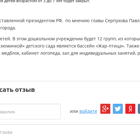
я детей возрастом от 3 до 7 лет будет закрыт.
ставленной президентом РФ, по мнению главы Серпухова Павл
города.
етей. В этом дошкольном учреждении будет 12 групп, из которы
«Изюминкой» детского сада является бассейн «Жар-птица». Также
едблок, кабинет логопеда, зал для индивидуальных занятий, 
сать отзыв
или
войдите