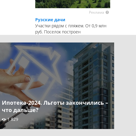
Реклама
Рузские дачи
Участки рядом с пляжем. От 0,9 млн
руб. Поселок построен
Ипотека-2024. Льготы закончились –
что дальше?
1 829