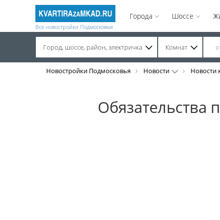
Города
Шоссе
Ж
Все новостройки Подмосковья
Город, шоссе, район, электричка
Комнат
Строительство завершено. Продажа на вторичном рынке.
Новостройки Подмосковья
Новости
Новости 
Обязательства п