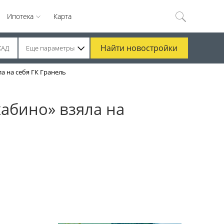
Ипотека
Карта
Найти
новостройки
КАД
Еще параметры
а на себя ГК Гранель
хабино» взяла на