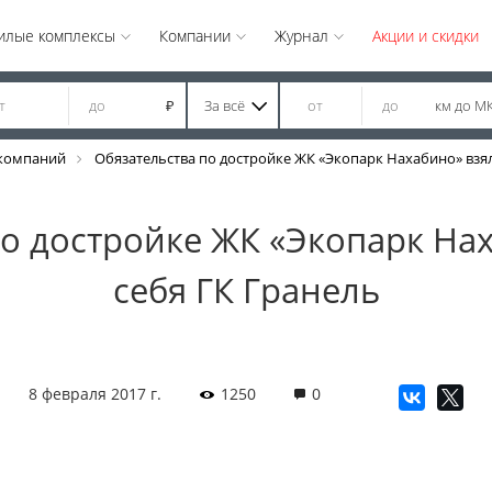
илые комплексы
Компании
Журнал
Акции и скидки
За всё
км до М
₽
компаний
Обязательства по достройке ЖК «Экопарк Нахабино» взял
о достройке ЖК «Экопарк На
себя ГК Гранель
8 февраля 2017 г.
1250
0