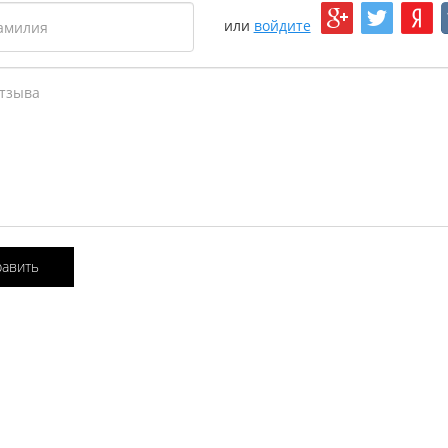
или
войдите
равить