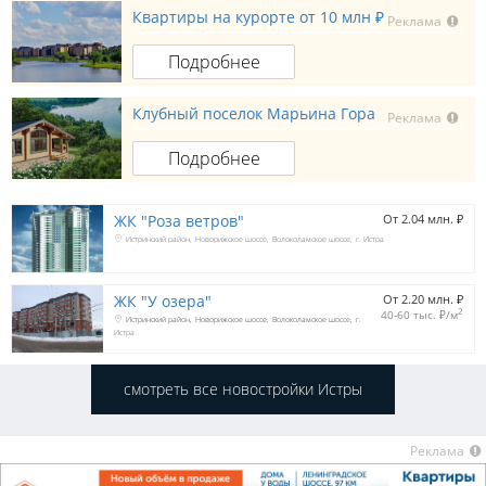
Квартиры на курорте от 10 млн ₽
Реклама
Подробнее
Клубный поселок Марьина Гора
Реклама
Подробнее
ЖК "Роза ветров"
От 2.04 млн. 
₽
Истринский район
Новорижское шоссе
Волоколамское шоссе
г. Истра
ЖК "У озера"
От 2.20 млн. 
₽
2
40-60 тыс. 
₽
/м
Истринский район
Новорижское шоссе
Волоколамское шоссе
г.
Истра
смотреть все новостройки Истры
Реклама