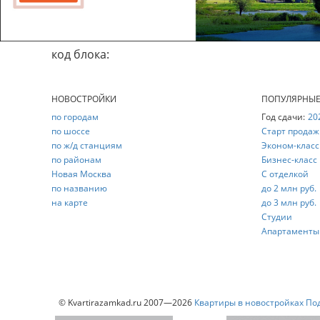
код блока:
НОВОСТРОЙКИ
ПОПУЛЯРНЫ
по городам
Год сдачи:
20
по шоссе
Старт продаж
по ж/д станциям
Эконом-класс
по районам
Бизнес-класс
Новая Москва
С отделкой
по названию
до 2 млн руб.
на карте
до 3 млн руб.
Студии
Апартаменты
© Kvartirazamkad.ru 2007—2026
Квартиры в новостройках По