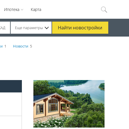
Ипотека
Карта
Найти
новостройки
КАД
Еще параметры
ти
1
Новости
5