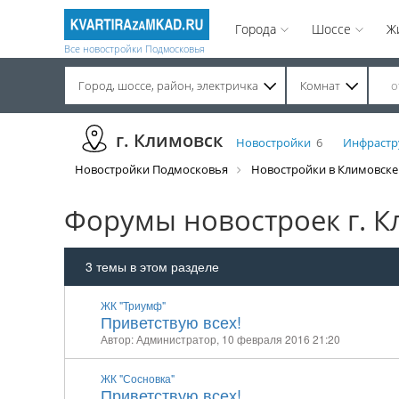
Города
Шоссе
Ж
Все новостройки Подмосковья
Город, шоссе, район, электричка
Комнат
Строительство завершено. Продажа на вторичном рынке.
г. Климовск
Новостройки
6
Инфрастр
Новостройки Подмосковья
Новостройки в Климовске
Форумы новостроек г. К
3
темы в этом разделе
ЖК "Триумф"
Приветствую всех!
Автор: Администратор,
10 февраля 2016 21:20
ЖК "Сосновка"
Приветствую всех!