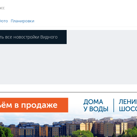
асс
Фото
Планировки
ть все новостройки Видного