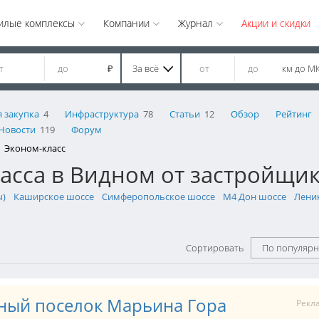
илые комплексы
Компании
Журнал
Акции и скидки
За всё
км до М
₽
 закупка
4
Инфраструктура
78
Статьи
12
Обзор
Рейтинг
Новости
119
Форум
Эконом-класс
асса в Видном от застройщи
ы)
Каширское шоссе
Симферопольское шоссе
М4 Дон шоссе
Лени
Сортировать
По популярн
ный поселок Марьина Гора
Рекл