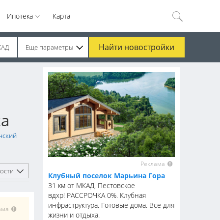
Ипотека
Карта
Найти
новостройки
КАД
Еще параметры
ка
нский
Реклама
ости
Клубный поселок Марьина Гора
31 км от МКАД, Пестовское
вдхр! РАССРОЧКА 0%. Клубная
инфраструктура. Готовые дома. Все для
ама
жизни и отдыха.