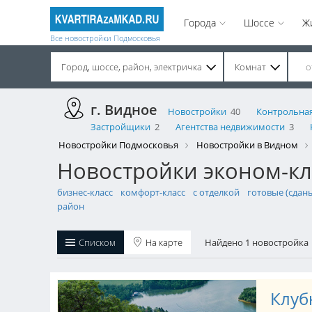
Города
Шоссе
Ж
Все новостройки Подмосковья
Город, шоссе, район, электричка
Комнат
Строительство завершено. Продажа на вторичном рынке.
г. Видное
Новостройки
40
Контрольная
Застройщики
2
Агентства недвижимости
3
Новостройки Подмосковья
Новостройки в Видном
Новостройки эконом-кл
бизнес-класс
комфорт-класс
с отделкой
готовые (сдан
район
Списком
На карте
Найдено 1 новостройка
Клуб