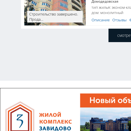
Домодедовская
тип жилья: эконом-кл
дом:
монолитный
Строительство завершено.
Прода...
Описание
Отзывы
смотре