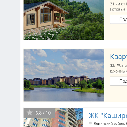
31 км от
Готовые 
По
Квар
ЖК "Зави
кухонным
По
6.8 / 10
ЖК "Кашир
Ленинский район