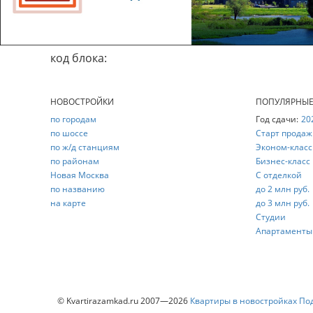
код блока:
НОВОСТРОЙКИ
ПОПУЛЯРНЫ
по городам
Год сдачи:
20
по шоссе
Старт продаж
по ж/д станциям
Эконом-класс
по районам
Бизнес-класс
Новая Москва
С отделкой
по названию
до 2 млн руб.
на карте
до 3 млн руб.
Студии
Апартаменты
© Kvartirazamkad.ru 2007—2026
Квартиры в новостройках По