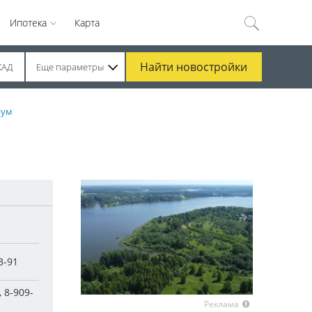
Ипотека
Карта
Найти
новостройки
КАД
Еще параметры
рум
3-91
, 8-909-
Реклама