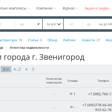
илые комплексы
Компании
Журнал
Акции и скидки
За всё
км до М
₽
аструктура
19
Статьи
3
Обзор
Рейтинг
Новости
27
Фо
де
Агентства недвижимости
 города г. Звенигород
Все
A...Z
А
З
Количество
Отзывы
Телефон
новостроек
-
1
+7 (985) 766-1
+7 (495)778-66-60
-
-
953-62-76