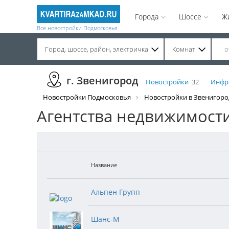
Города
Шоссе
Ж
Все новостройки Подмосковья
Город, шоссе, район, электричка
Комнат
Строительство завершено. Продажа на вторичном рынке.
г. Звенигород
Новостройки
32
Инфр
Новостройки Подмосковья
Новостройки в Звенигоро
Агентства недвижимости
Название
Альпен Групп
Шанс-М