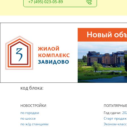
+7 (495) 023-05-89
код блока:
НОВОСТРОЙКИ
ПОПУЛЯРНЫ
по городам
Год сдачи:
20
по шоссе
Старт продаж
по ж/д станциям
Эконом-класс