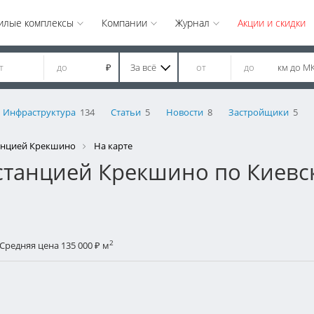
илые комплексы
Компании
Журнал
Акции и скидки
За всё
км до М
₽
Инфраструктура
134
Статьи
5
Новости
8
Застройщики
5
анцией Крекшино
На карте
станцией Крекшино по Киевс
2
Средняя цена 135 000
м
₽