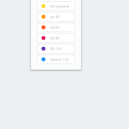
Не указана
до 40
40-60
60-80
80-120
свыше 120