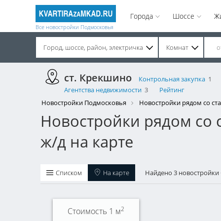
Города
Шоссе
Ж
Все новостройки Подмосковья
Город, шоссе, район, электричка
Комнат
Строительство завершено. Продажа на вторичном рынке.
ст. Крекшино
Контрольная закупка
1
Агентства недвижимости
3
Рейтинг
Новостройки Подмосковья
Новостройки рядом со ст
Новостройки рядом со 
ж/д на карте
Списком
На карте
Найдено 3 новостройки
2
Стоимость 1 м