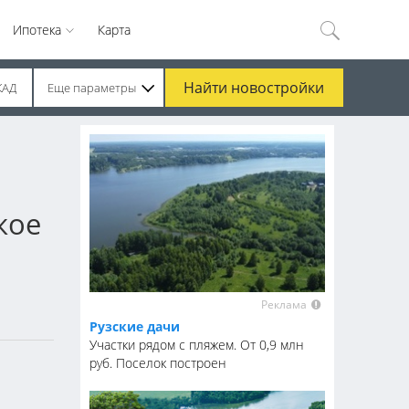
Ипотека
Карта
Найти
новостройки
КАД
Еще параметры
кое
Реклама
Рузские дачи
Участки рядом с пляжем. От 0,9 млн
руб. Поселок построен