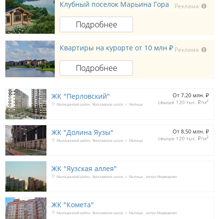
Клубный поселок Марьина Гора
Реклама
Подробнее
Квартиры на курорте от 10 млн ₽
Реклама
Подробнее
ЖК "Перловский"
От 7.20 млн. 
₽
2
свыше 120 тыс. 
₽
/м
Мытищинский район
Ярославское шоссе
г. Мытищи
ЖК "Долина Яузы"
От 8.50 млн. 
₽
2
свыше 120 тыс. 
₽
/м
Мытищинский район
Ярославское шоссе
г. Мытищи
ЖК "Яузская аллея"
Мытищинский район
Ярославское шоссе
г. Мытищи
метро Медведково
ЖК "Комета"
Мытищинский район
Ярославское шоссе
г. Мытищи
метро Медведково