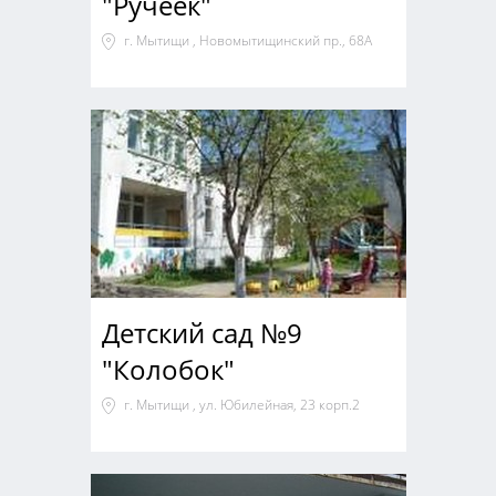
"Ручеек"
г. Мытищи , Новомытищинский пр., 68А
Детский сад №9
"Колобок"
г. Мытищи , ул. Юбилейная, 23 корп.2