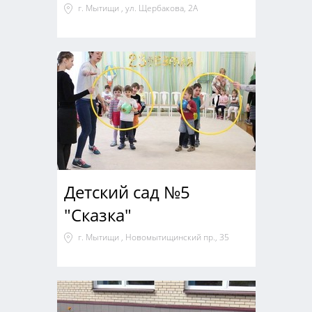
г. Мытищи , ул. Щербакова, 2А
Детский сад №5
"Сказка"
г. Мытищи , Новомытищинский пр., 35