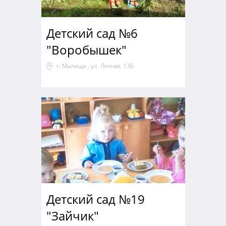
Детский сад №6
"Воробышек"
г. Мытищи , ул. Летная, 13Б
Детский сад №19
"Зайчик"