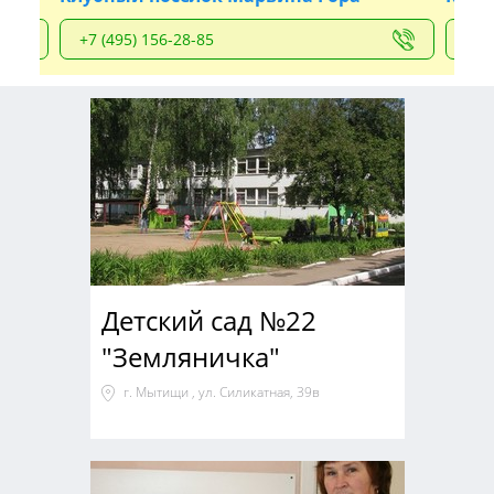
+7 (495) 156-28-85
+7 
Детский сад №22
"Земляничка"
г. Мытищи , ул. Силикатная, 39в