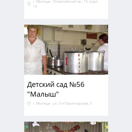
г. Мытищи , Олимпийский пр., 15, корп.
14
Детский сад №56
"Малыш"
г. Мытищи , ул. 3-я Пролетарская, 3