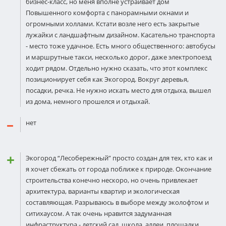
бизнес-класс, но меня вполне устраивает дом
Повышенного комфорта с панорамными окнами и
огромными холлами. Кстати возле него есть закрытые
лужайки с ландшафтным дизайном. Касательно транспорта
- место тоже удачное. Есть много общественного: автобусы
и маршрутные такси, несколько дорог, даже электропоезд
ходит рядом. Отдельно нужно сказать, что этот комплекс
позиционирует себя как Экогород. Вокруг деревья,
посадки, речка. Не нужно искать место для отдыха, вышел
из дома, немного прошелся и отдыхай.
нет
Экогород “Лесобережный” просто создан для тех, кто как и
я хочет сбежать от города поближе к природе. Окончание
строительства конечно нескоро, но очень привлекает
архитектура, варианты квартир и экологическая
составляющая. Разрываюсь в выборе между эколофтом и
ситихаусом. А так очень нравится задуманная
инфраструктура - детский сад, школа, аллеи, площадки