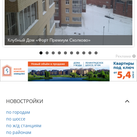
Клубный Дом «Форт Премиум Сколково»
Реклама
НОВОСТРОЙКИ
по городам
по шоссе
по ж/д станциям
по районам