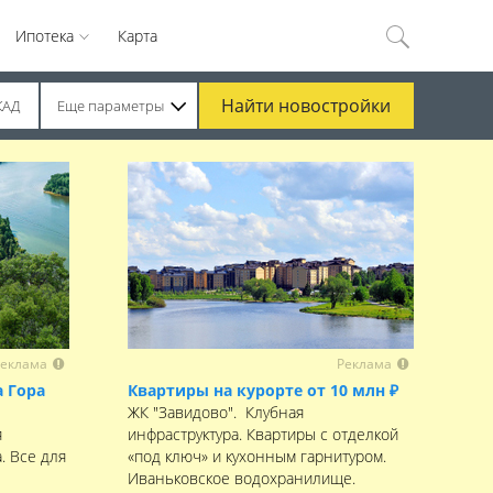
Ипотека
Карта
Найти
новостройки
КАД
Еще параметры
еклама
Реклама
 Гора
Квартиры на курорте от 10 млн ₽
ЖК "Завидово". Клубная
я
инфраструктура. Квартиры с отделкой
. Все для
«под ключ» и кухонным гарнитуром.
Иваньковское водохранилище.