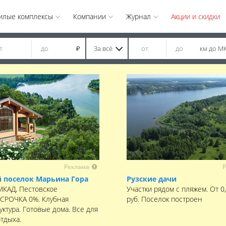
илые комплексы
Компании
Журнал
Акции и скидки
За всё
км до М
₽
Реклама
Р
 поселок Марьина Гора
Рузские дачи
 МКАД, Пестовское
Участки рядом с пляжем. От 0
ССРОЧКА 0%. Клубная
руб. Поселок построен
ктура. Готовые дома. Все для
отдыха.