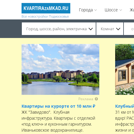
Города
Шоссе
Ж
Все новостройки Подмосковья
Город, шоссе, район, электричка
Комнат
Строительство завершено. Продажа на вторичном рынке.
Реклама
Квартиры на курорте от 10 млн ₽
Клубный
ЖК "Завидово". Клубная
31 км от
инфраструктура. Квартиры с отделкой
вдхр! РА
«под ключ» и кухонным гарнитуром.
инфрастру
Иваньковское водохранилище.
жизни и 