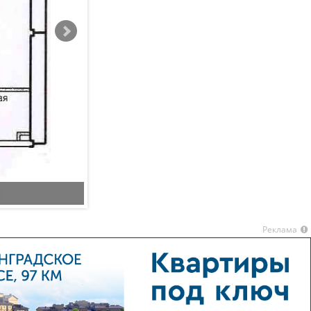
генплан
Реклама