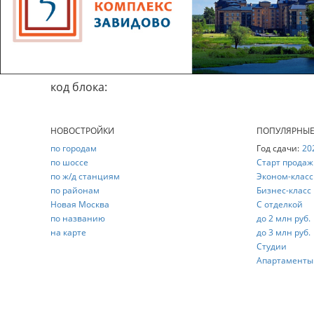
код блока:
НОВОСТРОЙКИ
ПОПУЛЯРНЫ
по городам
Год сдачи:
20
по шоссе
Старт продаж
по ж/д станциям
Эконом-класс
по районам
Бизнес-класс
Новая Москва
С отделкой
по названию
до 2 млн руб.
на карте
до 3 млн руб.
Студии
Апартаменты