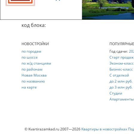
код блока:
НОВОСТРОЙКИ
ПОПУЛЯРНЫ
по городам
Год сдачи:
20
по шоссе
Старт продаж
по ж/д станциям
Эконом-класс
по районам
Бизнес-класс
Новая Москва
С отделкой
по названию
до 2 млн руб.
на карте
до 3 млн руб.
Студии
Апартаменты
© Kvartirazamkad.ru 2007—2026
Квартиры в новостройках По