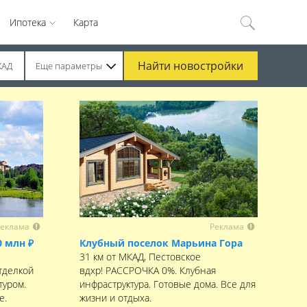
Ипотека
Карта
Найти
новостройки
КАД
Еще параметры
еклама
Реклама
0 млн ₽
Клубный поселок Марьина Гора
31 км от МКАД, Пестовское
тделкой
вдхр! РАССРОЧКА 0%. Клубная
туром.
инфраструктура. Готовые дома. Все для
е.
жизни и отдыха.