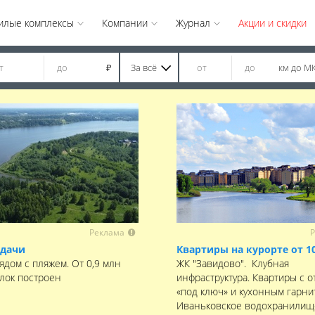
илые комплексы
Компании
Журнал
Акции и скидки
За всё
км до М
₽
Реклама
Р
 дачи
Квартиры на курорте от 1
ядом с пляжем. От 0,9 млн
ЖК "Завидово". Клубная
елок построен
инфраструктура. Квартиры с о
«под ключ» и кухонным гарни
Иваньковское водохранилищ