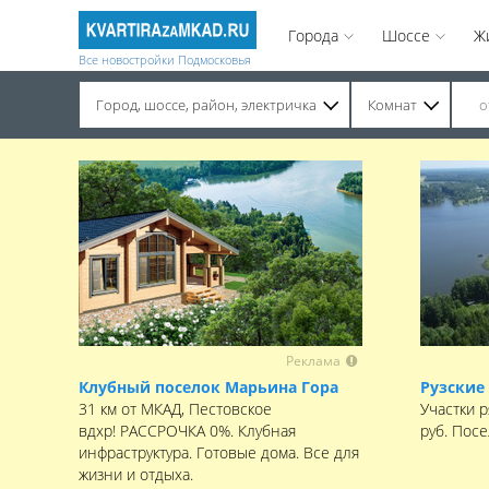
Города
Шоссе
Ж
Все новостройки Подмосковья
Город, шоссе, район, электричка
Комнат
Строительство завершено. Продажа на вторичном рынке.
Реклама
Клубный поселок Марьина Гора
Рузские
31 км от МКАД, Пестовское
Участки р
вдхр! РАССРОЧКА 0%. Клубная
руб. Пос
инфраструктура. Готовые дома. Все для
жизни и отдыха.