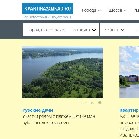
Города
Шоссе
Ж
Все новостройки Подмосковья
Город, шоссе, район, электричка
Комнат
Строительство завершено. Продажа на вторичном рынке.
Реклама
Рузские дачи
Квартир
Участки рядом с пляжем. От 0,9 млн
ЖК "Зави
руб. Поселок построен
инфрастр
«под клю
Иваньков