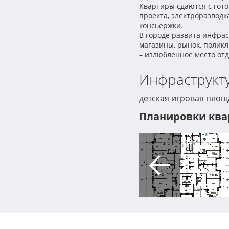
Квартиры сдаются с гото
проекта, электроразвод
консьержки.
В городе развита инфрас
магазины, рынок, полик
– излюбленное место от
Инфраструкту
детская игровая площ
Планировки квар