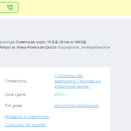
арино
ул. Советская, корп. 10 Б,В, 26 км от МКАД
 Метро: м. Алма-Атинская Шоссе:
Каширское
,
Новорязанское
Строительство
Готовность
завершено. Продажа на
вторичном рынке.
Срок сдачи
2012 г.
Тип дома
монолитно-кирпичный
Добавить к сравнению
Сообщить об ошибке