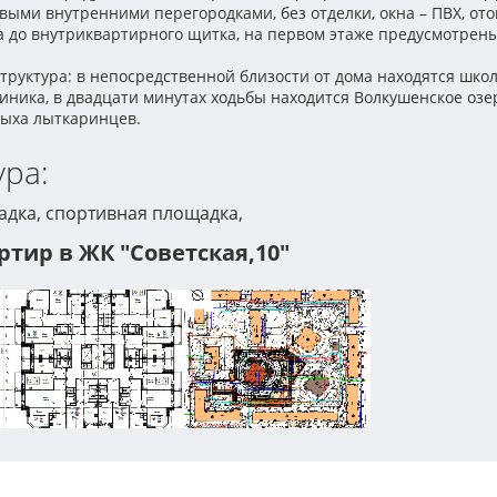
выми внутренними перегородками, без отделки, окна – ПВХ, от
ка до внутриквартирного щитка, на первом этаже предусмотре
труктура: в непосредственной близости от дома находятся школ
линика, в двадцати минутах ходьбы находится Волкушенское оз
дыха лыткаринцев.
ра:
адка, спортивная площадка,
тир в ЖК "Советская,10"