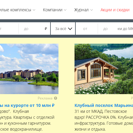
илые комплексы
Компании
Журнал
Акции и скидки
За всё
км до М
₽
Реклама
Р
ы на курорте от 10 млн ₽
Клубный поселок Марьина
дово". Клубная
31 км от МКАД, Пестовское
уктура. Квартиры с отделкой
вдхр! РАССРОЧКА 0%. Клубна
ч» и кухонным гарнитуром.
инфраструктура. Готовые дома
ское водохранилище.
жизни и отдыха.