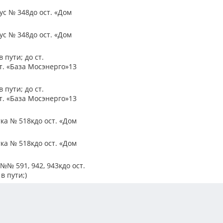
бус № 348до ост. «Дом
бус № 348до ост. «Дом
 пути; до ст.
т. «База Мосэнерго»13
 пути; до ст.
т. «База Мосэнерго»13
ка № 518кдо ост. «Дом
ка № 518кдо ост. «Дом
№№ 591, 942, 943кдо ост.
в пути;)