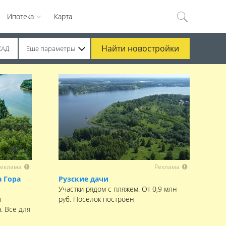
Ипотека
Карта
Найти
новостройки
КАД
Еще параметры
еклама
Реклама
 Гора
Рузские дачи
Участки рядом с пляжем. От 0,9 млн
я
руб. Поселок построен
. Все для