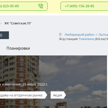
5) 023-05-89
+7 (495) 156-28-85
ЖК "Советская,10"
Люберецкий район
г. Лытк
10
Ж/д станция:
Томилино
(8.6 км)
Планировки
а изменения: 25 июля 2022 г.
одажа на вторичном рынке.
Акция