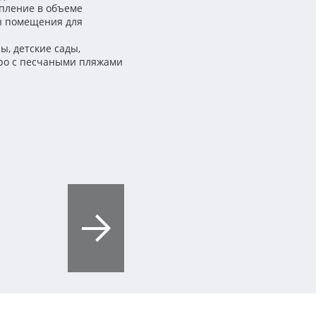
опление в объеме
ны помещения для
ы, детские сады,
еро с песчаными пляжами