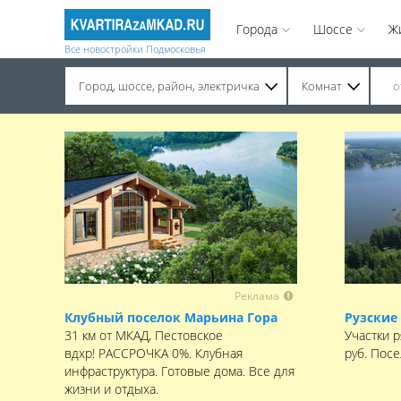
Города
Шоссе
Ж
Все новостройки Подмосковья
Город, шоссе, район, электричка
Комнат
Строительство завершено. Продажа на вторичном рынке.
Реклама
Клубный поселок Марьина Гора
Рузские
31 км от МКАД, Пестовское
Участки р
вдхр! РАССРОЧКА 0%. Клубная
руб. Пос
инфраструктура. Готовые дома. Все для
жизни и отдыха.