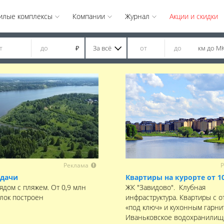
илые комплексы
Компании
Журнал
Акции и скидки
За всё
км до М
₽
Реклама
Р
 дачи
Квартиры на курорте от 1
ядом с пляжем. От 0,9 млн
ЖК "Завидово". Клубная
елок построен
инфраструктура. Квартиры с о
«под ключ» и кухонным гарни
Иваньковское водохранилищ