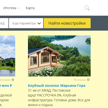
Ипотека
Карта
Найти
новостройки
КАД
Еще параметры
еклама
Реклама
0 млн ₽
Клубный поселок Марьина Гора
31 км от МКАД, Пестовское
тделкой
вдхр! РАССРОЧКА 0%. Клубная
туром.
инфраструктура. Готовые дома. Все для
е.
жизни и отдыха.