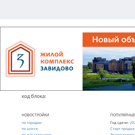
код блока:
НОВОСТРОЙКИ
ПОПУЛЯРНЫ
по городам
Год сдачи:
20
по шоссе
Старт продаж
по ж/д станциям
Эконом-класс