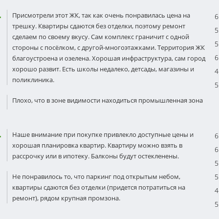
Присмотрели этот ЖК, так как очень понравилась цена на
6
трешку. Квартиры сдаются без отделки, поэтому ремонт
5
сделаем по своему вкусу. Сам комплекс граничит с одной
5
стороны с посёлком, с другой-многоэтажками. Территория ЖК
6
благоустроена и озелена. Хорошая инфраструктура, сам город
хорошо развит. Есть школы недалеко, детсады, магазины и
4
поликлиника.
5
Плохо, что в зоне видимости находиться промышленная зона
Наше внимание при покупке привлекло доступные цены и
6
хорошая планировка квартир. Квартиру можно взять в
6
рассрочку или в ипотеку. Балконы будут остекленены.
5
Не понравилось то, что паркинг под открытым небом,
5
квартиры сдаются без отделки (придется потратиться на
4
ремонт), рядом крупная промзона.
5