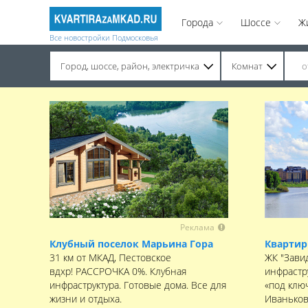
Города
Шоссе
Ж
Все новостройки Подмосковья
Город, шоссе, район, электричка
Комнат
Строительство завершено. Продажа на вторичном рынке.
Реклама
Клубный поселок Марьина Гора
Квартир
31 км от МКАД, Пестовское
ЖК "Зави
вдхр! РАССРОЧКА 0%. Клубная
инфрастр
инфраструктура. Готовые дома. Все для
«под клю
жизни и отдыха.
Иваньков