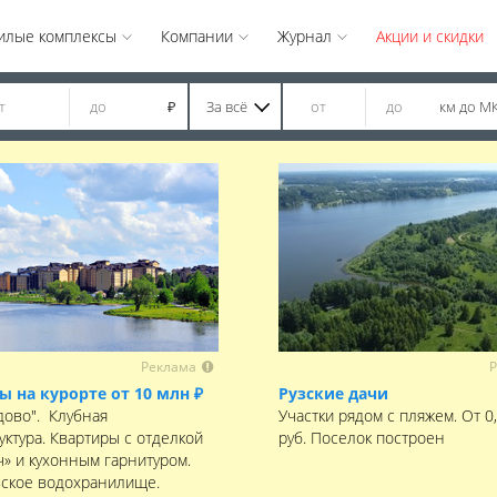
илые комплексы
Компании
Журнал
Акции и скидки
За всё
км до М
₽
Реклама
Р
ы на курорте от 10 млн ₽
Рузские дачи
дово". Клубная
Участки рядом с пляжем. От 0
уктура. Квартиры с отделкой
руб. Поселок построен
ч» и кухонным гарнитуром.
ское водохранилище.