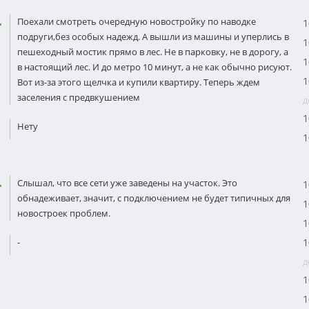
Поехали смотреть очередную новостройку по наводке
1
подруги,без особых надежд. А вышли из машины и уперлись в
1
пешеходный мостик прямо в лес. Не в парковку, не в дорогу, а
1
в настоящий лес. И до метро 10 минут, а не как обычно рисуют.
1
Вот из-за этого щелчка и купили квартиру. Теперь ждем
заселения с предвкушением
д
1
Нету
1
Слышал, что все сети уже заведены на участок. Это
1
обнадеживает, значит, с подключением не будет типичных для
1
новостроек проблем.
1
-
1
д
1
1