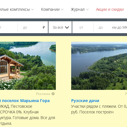
илые комплексы
Компании
Журнал
Акции и скидки
За всё
км до М
₽
Реклама
Р
 поселок Марьина Гора
Рузские дачи
 МКАД, Пестовское
Участки рядом с пляжем. От 0
ССРОЧКА 0%. Клубная
руб. Поселок построен
ктура. Готовые дома. Все для
отдыха.