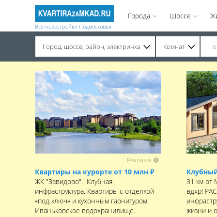
Города
Шоссе
Ж
Все новостройки Подмосковья
Город, шоссе, район, электричка
Комнат
Строительство завершено. Продажа на вторичном рынке.
Реклама
Квартиры на курорте от 10 млн ₽
Клубный
ЖК "Завидово". Клубная
31 км от
инфраструктура. Квартиры с отделкой
вдхр! РА
«под ключ» и кухонным гарнитуром.
инфрастру
Иваньковское водохранилище.
жизни и 