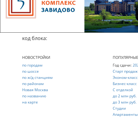
код блока:
НОВОСТРОЙКИ
ПОПУЛЯРНЫ
по городам
Год сдачи:
20
по шоссе
Старт продаж
по ж/д станциям
Эконом-класс
по районам
Бизнес-класс
Новая Москва
С отделкой
по названию
до 2 млн руб.
на карте
до 3 млн руб.
Студии
Апартаменты