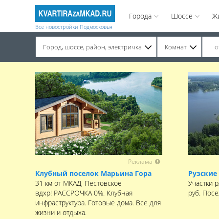
Города
Шоссе
Ж
Все новостройки Подмосковья
Город, шоссе, район, электричка
Комнат
Строительство завершено. Продажа на вторичном рынке.
Реклама
Клубный поселок Марьина Гора
Рузские
31 км от МКАД, Пестовское
Участки р
вдхр! РАССРОЧКА 0%. Клубная
руб. Пос
инфраструктура. Готовые дома. Все для
жизни и отдыха.