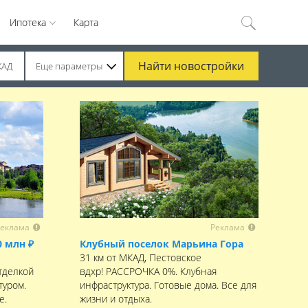
Ипотека
Карта
Найти
новостройки
КАД
Еще параметры
еклама
Реклама
0 млн ₽
Клубный поселок Марьина Гора
31 км от МКАД, Пестовское
тделкой
вдхр! РАССРОЧКА 0%. Клубная
туром.
инфраструктура. Готовые дома. Все для
е.
жизни и отдыха.