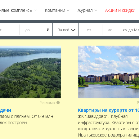
илые комплексы
Компании
Журнал
Акции и скидки
За всё
км до М
₽
Реклама
Р
 дачи
Квартиры на курорте от 1
ядом с пляжем. От 0,9 млн
ЖК "Завидово". Клубная
елок построен
инфраструктура. Квартиры с о
«под ключ» и кухонным гарни
Иваньковское водохранилищ