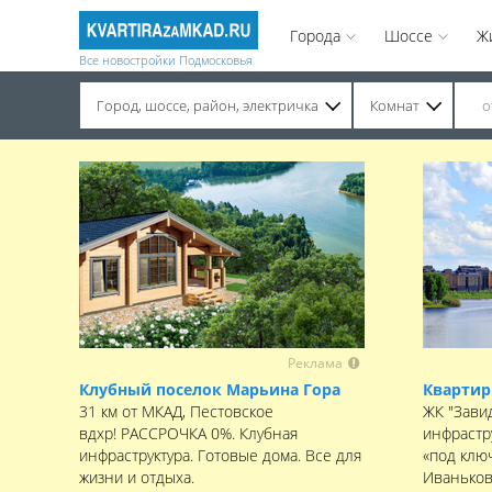
Города
Шоссе
Ж
Все новостройки Подмосковья
Город, шоссе, район, электричка
Комнат
Строительство завершено. Продажа на вторичном рынке.
Реклама
Клубный поселок Марьина Гора
Квартир
31 км от МКАД, Пестовское
ЖК "Зави
вдхр! РАССРОЧКА 0%. Клубная
инфрастр
инфраструктура. Готовые дома. Все для
«под клю
жизни и отдыха.
Иваньков