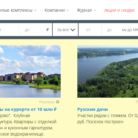
илые комплексы
Компании
Журнал
Акции и скидки
За всё
км до М
₽
Реклама
Р
ы на курорте от 10 млн ₽
Рузские дачи
дово". Клубная
Участки рядом с пляжем. От 0
уктура. Квартиры с отделкой
руб. Поселок построен
ч» и кухонным гарнитуром.
ское водохранилище.