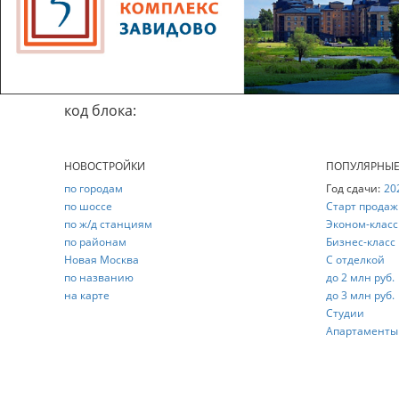
код блока:
НОВОСТРОЙКИ
ПОПУЛЯРНЫ
по городам
Год сдачи:
20
по шоссе
Старт продаж
по ж/д станциям
Эконом-класс
по районам
Бизнес-класс
Новая Москва
С отделкой
по названию
до 2 млн руб.
на карте
до 3 млн руб.
Студии
Апартаменты