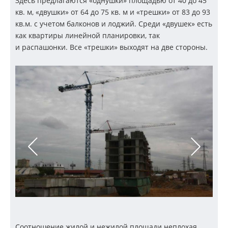
Здесь предлагаются «однушки» площадью от 40 до 45
кв. м, «двушки» от 64 до 75 кв. м и «трешки» от 83 до 93
кв.м. с учетом балконов и лоджий. Среди «двушек» есть
как квартиры линейной планировки, так
и распашонки. Все «трешки» выходят на две стороны.
Стр
Соотношение жилой и нежилой площади неплохая.