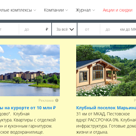
илые комплексы
Компании
Журнал
Акции и скидки
За всё
км до М
₽
Реклама
Р
ы на курорте от 10 млн ₽
Клубный поселок Марьина
дово". Клубная
31 км от МКАД, Пестовское
уктура. Квартиры с отделкой
вдхр! РАССРОЧКА 0%. Клубна
ч» и кухонным гарнитуром.
инфраструктура. Готовые дома
ское водохранилище.
жизни и отдыха.