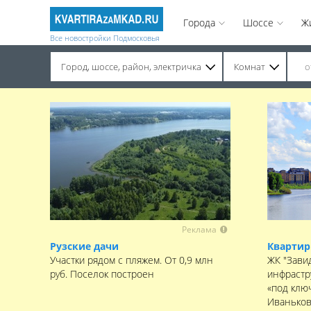
Города
Шоссе
Ж
Все новостройки Подмосковья
Город, шоссе, район, электричка
Комнат
Строительство завершено. Продажа на вторичном рынке.
Реклама
Рузские дачи
Квартир
Участки рядом с пляжем. От 0,9 млн
ЖК "Зави
руб. Поселок построен
инфрастр
«под клю
Иваньков