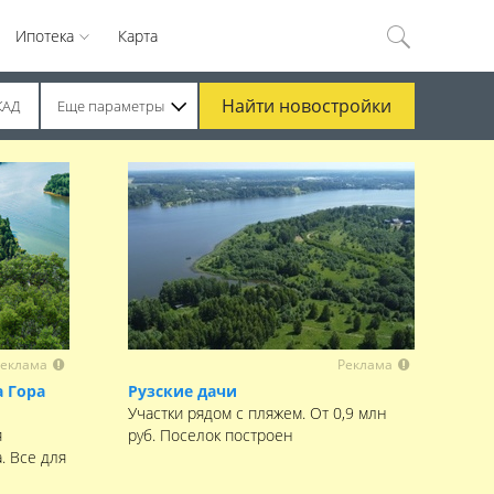
Ипотека
Карта
Найти
новостройки
КАД
Еще параметры
еклама
Реклама
 Гора
Рузские дачи
Участки рядом с пляжем. От 0,9 млн
я
руб. Поселок построен
. Все для