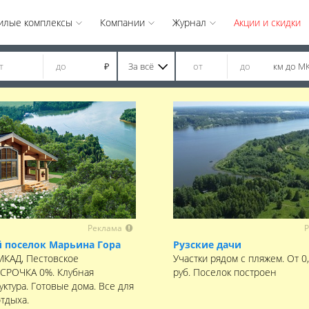
илые комплексы
Компании
Журнал
Акции и скидки
За всё
км до М
₽
Реклама
Р
 поселок Марьина Гора
Рузские дачи
 МКАД, Пестовское
Участки рядом с пляжем. От 0
ССРОЧКА 0%. Клубная
руб. Поселок построен
ктура. Готовые дома. Все для
отдыха.