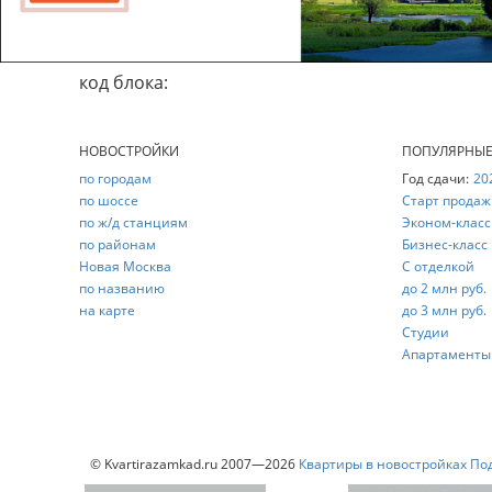
код блока:
НОВОСТРОЙКИ
ПОПУЛЯРНЫ
по городам
Год сдачи:
20
по шоссе
Старт продаж
по ж/д станциям
Эконом-класс
по районам
Бизнес-класс
Новая Москва
С отделкой
по названию
до 2 млн руб.
на карте
до 3 млн руб.
Студии
Апартаменты
© Kvartirazamkad.ru 2007—2026
Квартиры в новостройках По