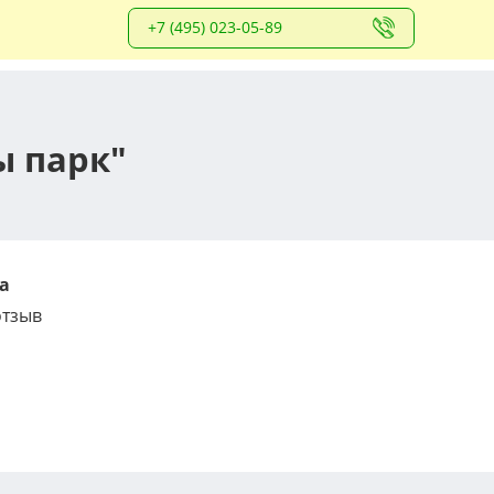
+7 (495) 023-05-89
ы парк"
а
отзыв