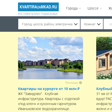
Города
Шоссе
Ж
Все новостройки Подмосковья
Город, шоссе, район, электричка
Комнат
Строительство завершено. Продажа на вторичном рынке.
Реклама
Квартиры на курорте от 10 млн ₽
Клубный
ЖК "Завидово". Клубная
31 км от
инфраструктура. Квартиры с отделкой
вдхр! РА
«под ключ» и кухонным гарнитуром.
инфрастру
Иваньковское водохранилище.
жизни и 