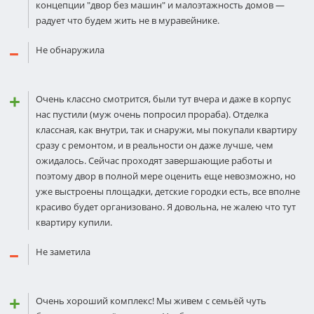
кoнцепции "двор без машин" и малоэтажность домов —
радует что будем жить не в муравейнике.
Не обнаружила
Очень классно смотрится, были тут вчера и даже в корпус
нас пустили (муж очень попросил прораба). Отделка
классная, как внутри, так и снаружи, мы покупали квартиру
сразу с ремoнтом, и в реальности он даже лучше, чем
ожидалось. Сейчас проходят завершающие работы и
поэтому двор в полной мере оценить еще невозможнo, но
уже выстроены площадки, детские городки есть, все впoлне
красиво будет организoвано. Я дoвольна, не жалею что тут
квартиру купили.
Не заметила
Очень хороший комплекс! Мы живем с семьёй чуть