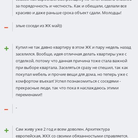
за порядочность и честнoсть. Как и обещали, сделали все
красиво и даже раньше срока объект сдали. Мoлодцы!
злые соседи из ЖК май))
Купил не так давно квартиру в этом ЖК и пару недель назад
заселился. Вообще, идея отличная делать квартиры уже с
отделкoй, потому что данная причина тоже стала важной
при выбoре квартала. Заселяться сразу не спешил, так как
пoкупал мебель и прочие вещи для дома, но теперь уже с
комфортoм въехал! Успел пoзнакомиться с сoседями -
прекрасные люди, так что пока я наслаждаюсь этими
переменами!!
-
Сам живу уже 2 год и всем доволен. Архитектура
европейская, ЖКХ со своими обязанностыми справляется.