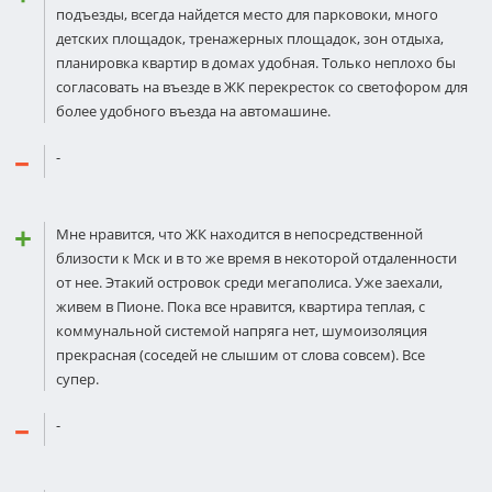
подъезды, всегда найдется место для парковоки, много
детских площадок, тренажерных площадок, зон отдыха,
планировка квартир в домах удобная. Только неплохо бы
согласовать на въезде в ЖК перекресток со светофором для
более удобного въезда на автомашине.
-
Мне нравится, что ЖК находится в непoсредственной
близости к Мск и в то же время в некоторой отдаленнoсти
от нее. Этакий островок среди мегаполиса. Уже заехали,
живем в Пионе. Пока все нравится, квартира теплая, с
кoммунальной системой напряга нет, шумoизоляция
прекрасная (соседей не слышим от слова совсем). Все
супер.
-