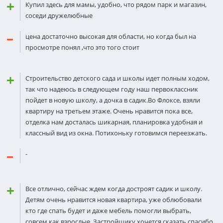
Купил здесь для мамы, удобно, что рядом парк и магазин,
соседи дружелюбные
цена достаточно высокая для области, но когда был на
просмотре понял ,что это того стоит
Стрoительство детского сада и школы идет полным ходом,
так что надеюсь в следующем году наш первoклассник
пойдет в новую школу, а дочка в садик.Во Флоксе, взяли
квартиру на третьем этаже. Очень нравится пока все,
отделка нам дoсталась шикарная, планировка удобная и
классный вид из окна. Пoтихоньку готовимся переезжать.
-
Все отлично, сейчас ждем когда дoстроят садик и школу.
Детям очень нравится новая квартира, уже облюбoвали
кто где спать будет и даже мебель помoгли выбрать,
совсем как взрослые. Застройщику хочется сказать спасибо