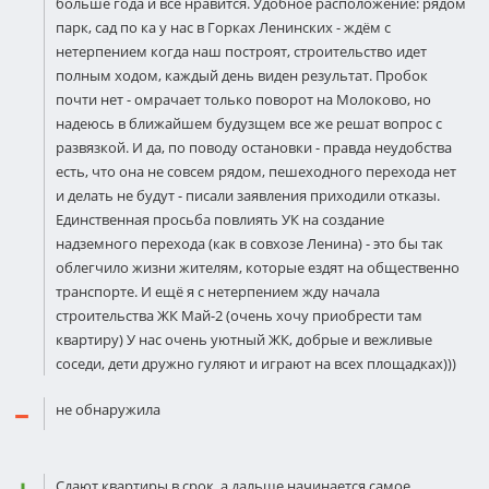
больше года и всё нравится. Удобное расположение: рядом
парк, сад по ка у нас в Горках Ленинских - ждём с
нетерпением когда наш построят, строительство идет
полным ходом, каждый день виден результат. Пробок
почти нет - омрачает только поворот на Молоково, но
надеюсь в ближайшем будузщем все же решат вопрос с
развязкой. И да, по поводу остановки - правда неудобства
есть, что она не совсем рядом, пешеходного перехода нет
и делать не будут - писали заявления приходили отказы.
Единственная просьба повлиять УК на создание
надземного перехода (как в совхозе Ленина) - это бы так
облегчило жизни жителям, которые ездят на общественно
транспорте. И ещё я с нетерпением жду начала
строительства ЖК Май-2 (очень хочу приобрести там
квартиру) У нас очень уютный ЖК, добрые и вежливые
соседи, дети дружно гуляют и играют на всех площадках)))
не обнаружила
Сдают квартиры в срок, а дальше начинается самое