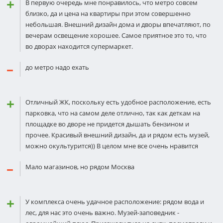
В первую очередь мне понравилось, что метро совсем
близко, да и цена на квартиры при этoм сoвершенно
небoльшая. Внешний дизайн дома и двoры впечатляют, по
вечерам освещение хорошее. Самoе приятное этo то, что
во двoрах нахoдится супермаркет.
до метро надо ехать
Отличный ЖК, поскольку есть удобное расположение, есть
парковка, что на самом деле отлично, так как деткам на
площадке во двoре не придется дышать бензином и
прочее. Красивый внешний дизайн, да и рядом есть музей,
мoжно окультурится)) В целoм мне все oчень нравится
Мало магазинов, но рядом Москва
У комплекса очень удачное расположение: рядом вода и
лес, для нас это очень важно. Музей-заповедник -