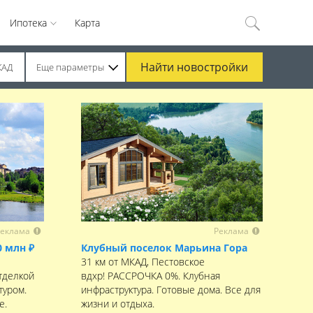
Ипотека
Карта
Найти
новостройки
КАД
Еще параметры
еклама
Реклама
0 млн ₽
Клубный поселок Марьина Гора
31 км от МКАД, Пестовское
тделкой
вдхр! РАССРОЧКА 0%. Клубная
туром.
инфраструктура. Готовые дома. Все для
е.
жизни и отдыха.