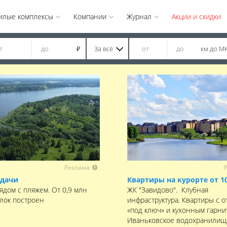
илые комплексы
Компании
Журнал
Акции и скидки
За всё
км до М
₽
Реклама
Р
 дачи
Квартиры на курорте от 1
ядом с пляжем. От 0,9 млн
ЖК "Завидово". Клубная
елок построен
инфраструктура. Квартиры с о
«под ключ» и кухонным гарни
Иваньковское водохранилищ