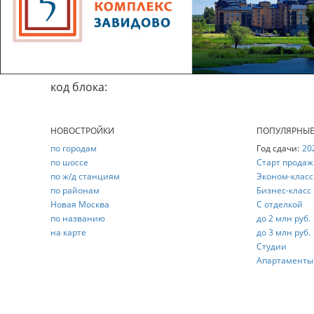
код блока:
НОВОСТРОЙКИ
ПОПУЛЯРНЫ
по городам
Год сдачи:
20
по шоссе
Старт продаж
по ж/д станциям
Эконом-класс
по районам
Бизнес-класс
Новая Москва
С отделкой
по названию
до 2 млн руб.
на карте
до 3 млн руб.
Студии
Апартаменты