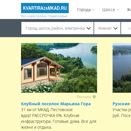
Города
Шоссе
Ж
Все новостройки Подмосковья
Город, шоссе, район, электричка
Комнат
Строительство завершено. Продажа на вторичном рынке.
Реклама
Клубный поселок Марьина Гора
Рузские
31 км от МКАД, Пестовское
Участки р
вдхр! РАССРОЧКА 0%. Клубная
руб. Пос
инфраструктура. Готовые дома. Все для
жизни и отдыха.