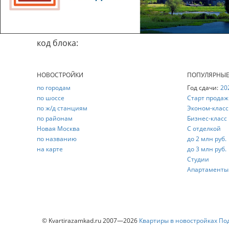
код блока:
НОВОСТРОЙКИ
ПОПУЛЯРНЫ
по городам
Год сдачи:
20
по шоссе
Старт продаж
по ж/д станциям
Эконом-класс
по районам
Бизнес-класс
Новая Москва
С отделкой
по названию
до 2 млн руб.
на карте
до 3 млн руб.
Студии
Апартаменты
© Kvartirazamkad.ru 2007—2026
Квартиры в новостройках По