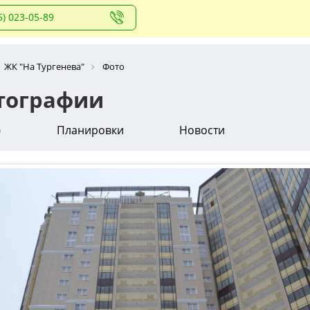
5) 023-05-89
ЖК "На Тургенева"
Фото
отографии
о
Планировки
Новости