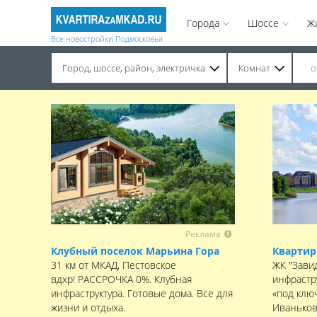
Города
Шоссе
Ж
Все новостройки Подмосковья
Город, шоссе, район, электричка
Комнат
Строительство завершено. Продажа на вторичном рынке.
Реклама
Клубный поселок Марьина Гора
Квартир
31 км от МКАД, Пестовское
ЖК "Зави
вдхр! РАССРОЧКА 0%. Клубная
инфрастр
инфраструктура. Готовые дома. Все для
«под клю
жизни и отдыха.
Иваньков