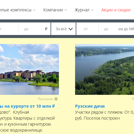
илые комплексы
Компании
Журнал
Акции и скидки
За всё
км до М
₽
Реклама
Р
ы на курорте от 10 млн ₽
Рузские дачи
дово". Клубная
Участки рядом с пляжем. От 0
уктура. Квартиры с отделкой
руб. Поселок построен
ч» и кухонным гарнитуром.
ское водохранилище.