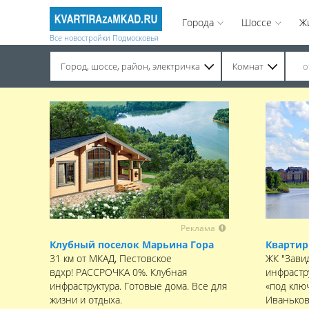
Города
Шоссе
Ж
Все новостройки Подмосковья
Город, шоссе, район, электричка
Комнат
Строительство завершено. Продажа на вторичном рынке.
Реклама
Клубный поселок Марьина Гора
Квартир
31 км от МКАД, Пестовское
ЖК "Зави
вдхр! РАССРОЧКА 0%. Клубная
инфрастр
инфраструктура. Готовые дома. Все для
«под клю
жизни и отдыха.
Иваньков