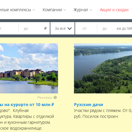
илые комплексы
Компании
Журнал
Акции и скидки
За всё
км до М
₽
Реклама
Р
ы на курорте от 10 млн ₽
Рузские дачи
дово". Клубная
Участки рядом с пляжем. От 0
уктура. Квартиры с отделкой
руб. Поселок построен
ч» и кухонным гарнитуром.
ское водохранилище.