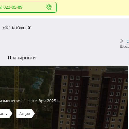
5) 023-05-89
ЖК "На Южной"
С
Шосс
Планировки
изменения: 1 сентября 2025 г.
даны
Акция