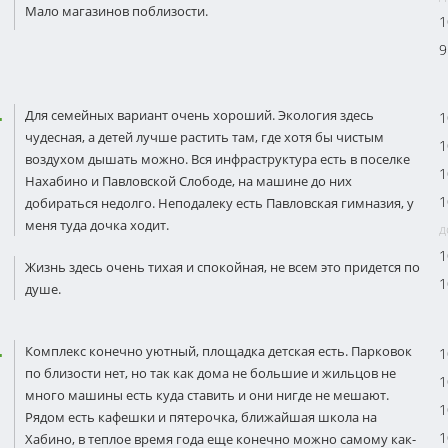
Мало магазинов поблизости.
1
9
Для семейных вариант очень хороший. Экология здесь
1
чудесная, а детей лучше растить там, где хотя бы чистым
1
воздухом дышать можно. Вся инфраструктура есть в поселке
1
Нахабино и Павловской Слободе, на машине до них
1
добираться недолго. Неподалеку есть Павловская гимназия, у
меня туда дочка ходит.
д
1
Жизнь здесь очень тихая и спокойная, не всем это придется по
1
душе.
Комплекс конечно уютный, площадка детская есть. Парковок
1
по близости нет, но так как дома не большие и жильцов не
1
много машины есть куда ставить и они нигде не мешают.
1
Рядом есть кафешки и пятерочка, ближайшая школа на
1
Хабино, в теплое время года еще конечно можно самому как-