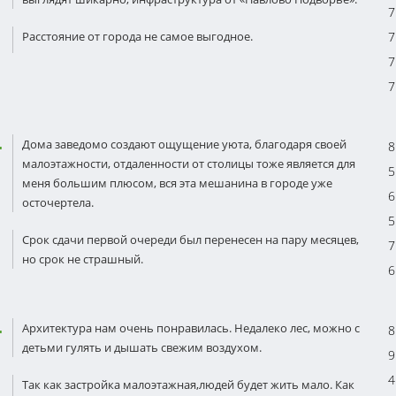
7
Расстояние от города не самое выгодное.
7
7
7
Дома заведомо создают ощущение уюта, благодаря своей
8
малоэтажности, отдаленности от столицы тоже является для
5
меня большим плюсом, вся эта мешанина в городе уже
6
осточертела.
5
Срок сдачи первой очереди был перенесен на пару месяцев,
7
но срок не страшный.
6
Архитектура нам очень понравилась. Недалеко лес, можно с
8
детьми гулять и дышать свежим воздухом.
9
4
Так как застройка малоэтажная,людей будет жить мало. Как