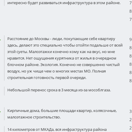
интересно будет развиваться инфраструктура в этом районе.
7
8
7
Расстояние до Москвы - люди, покупающие себе квартиру
9
здесь, делают это специально чтобы отойти подальше от всей
8
этой суеты. Малоэтажки конечно кому как на вкус, но мне
8
нравится. Нет ощущения курятника от жилья в очередном
8
блочном районе. Экология. Конечно не совершенно чистый
воздух, но уж чище чем о многих местах МО. Полная
8
строительная готовность первой очереди.
8
Небольшой перенос срока в 3 месяца из-за мособлгаза.
Кирпичные дома, большие площади квартир, колясочные,
3
малоэтажное строительство.
2
2
14 километров от МКАДа, вся инфраструктура района