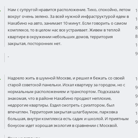
Нам с супругой нравится расположение. Тихо, спокойно, летом
1
вокруг очень зелено. За всей нужной инфраструктурой едем в
1
Нахабино на авто, занимает 10 минут. Если говорить о самом
8
комплексе, то в целом нас все устраивает. Живем в теплой
8
квартире в окружении небольших домов, территория
закрытая, посторонних нет.
1
9
-
Надоело жить в шумной Москве, и решил я бежать со своей
1
старой советской панельки. Искал квартиру за городом, но с
9
нормальным расположением и транспортом. Подсказала
9
знакомая, что в районе Нахабино продают неплохие,
9
недорогие квартиры. Ездил смотреть с риэлтором, был
впечатлен. Территория закрытая шлагбаумом, парковка
1
большая, внутри комплекса есть садик и школой. И приятным
9
бонусом идет хорошая экология в сравнении с Москвой.