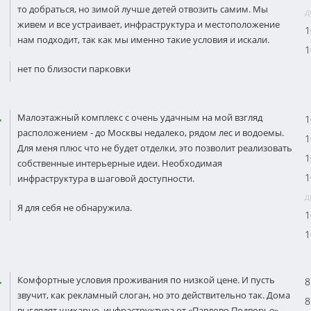
то добраться, но зимой лучше детей отвозить самим. Мы
д
живем и все устраивает, инфраструктура и местоположение
1
нам подходит, так как мы именно такие условия и искали.
1
нет по близости парковки
Малоэтажный комплекс с очень удачным на мой взгляд
1
расположением - до Москвы недалеко, рядом лес и водоемы.
1
Для меня плюс что не будет отделки, это позволит реализовать
1
собственные интерьерные идеи. Необходимая
1
инфраструктура в шаговой доступности.
д
Я для себя не обнаружила.
1
1
Комфортные условия проживания по низкой цене. И пусть
8
звучит, как рекламный слоган, но это действительно так. Дома
8
выглядят шикарно, инфраструктура от «Павлово Подворье».