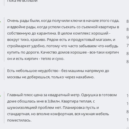
Пока не всплыли
Очень рады были, когда получили ключи в начале этого года,
8
и вдвойне рады, когда успели съехать со съемной квартиры в
8
собственную до карантина. В целом комплекс хороший -
9
вокруг тихо, красиво. Рядом есть и продуктовый магазин, и
7
строймаркет удобно, потому что часто забываем что-нибудь
купить по дороге. Качество домов хорошее - все-таки кирпич
8
он и есть кирпич - тепло и сухо.
8
Есть небольшое неудобство - без машины напрямую до
москвы не доберешься, только через нахабино.
Главный плюс-цена за квадратный метр. Однушка в готовом
1
доме обошлась мне в 3,8млн. Квартира теплая, с
1
шумоизоляцией проблем нет. Планировка пусть и
8
стандартная, но вполне комфортная, вся нужная мебель
1
поместилась.
д