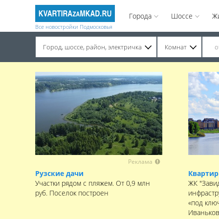
Города
Шоссе
Ж
Все новостройки Подмосковья
Город, шоссе, район, электричка
Комнат
Строительство завершено. Продажа на вторичном рынке.
Реклама
Рузские дачи
Квартир
Участки рядом с пляжем. От 0,9 млн
ЖК "Зави
руб. Поселок построен
инфрастр
«под клю
Иваньков