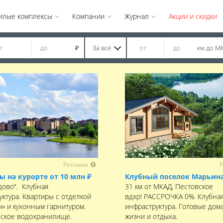
илые комплексы
Компании
Журнал
Акции и скидки
За всё
км до М
₽
Реклама
Р
ы на курорте от 10 млн ₽
Клубный поселок Марьина
дово". Клубная
31 км от МКАД, Пестовское
уктура. Квартиры с отделкой
вдхр! РАССРОЧКА 0%. Клубна
ч» и кухонным гарнитуром.
инфраструктура. Готовые дома
ское водохранилище.
жизни и отдыха.