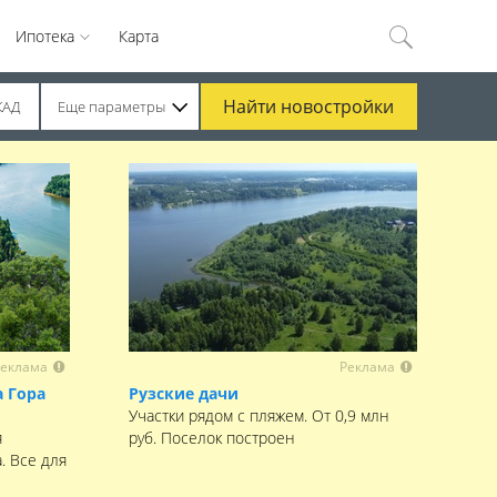
Ипотека
Карта
Найти
новостройки
КАД
Еще параметры
еклама
Реклама
 Гора
Рузские дачи
Участки рядом с пляжем. От 0,9 млн
я
руб. Поселок построен
. Все для