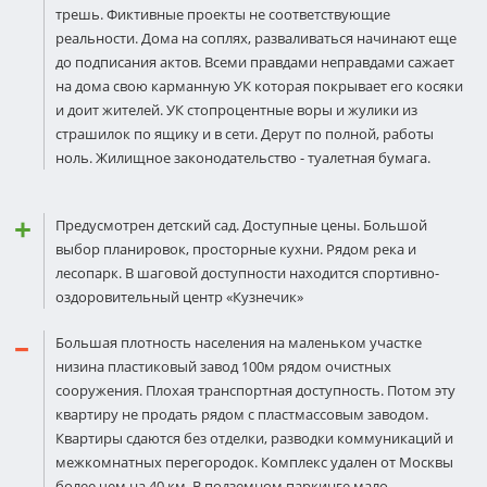
трешь. Фиктивные проекты не соответствующие
реальности. Дома на соплях, разваливаться начинают еще
до подписания актов. Всеми правдами неправдами сажает
на дома свою карманную УК которая покрывает его косяки
и доит жителей. УК стопроцентные воры и жулики из
страшилок по ящику и в сети. Дерут по полной, работы
ноль. Жилищное законодательство - туалетная бумага.
Предусмотрен детский сад. Доступные цены. Большой
выбор планировок, просторные кухни. Рядом река и
лесопарк. В шаговой доступности находится спортивно-
оздоровительный центр «Кузнечик»
Большая плотность населения на маленьком участке
низина пластиковый завод 100м рядом очистных
сооружения. Плохая транспортная доступность. Потом эту
квартиру не продать рядом с пластмассовым заводом.
Квартиры сдаются без отделки, разводки коммуникаций и
межкомнатных перегородок. Комплекс удален от Москвы
более чем на 40 км. В подземном паркинге мало