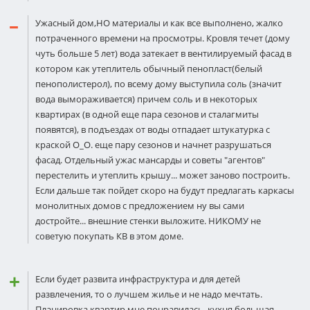
Ужасный дом,НО материалы и как все выполнено, жалко
потраченного времени на просмотры. Кровля течет (дому
чуть больше 5 лет) вода затекает в вентилируемый фасад в
котором как утеплитель обычный пенопласт(белый
пенополистерол), по всему дому выступила соль (значит
вода вымораживается) причем соль и в некоторых
квартирах (в одной еще пара сезонов и сталагмиты
появятся), в подъездах от воды отпадает штукатурка с
краской О_О. еще пару сезонов и начнет разрушаться
фасад. Отдельный ужас мансарды и советы "агентов"
перестелить и утеплить крышу... может заново построить.
Если дальше так пойдет скоро на будут предлагать каркасы
монолитных домов с предложением ну вы сами
достройте... внешние стенки выложите. НИКОМУ не
советую покупать КВ в этом доме.
Если будет развита инфраструктура и для детей
развлечения, то о лучшем жилье и не надо мечтать.
Планировка квартир мне понравилась, кухня большая.