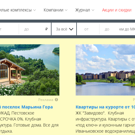
илые комплексы
Компании
Журнал
Акции и скидки
За всё
км до М
₽
Реклама
Р
 поселок Марьина Гора
Квартиры на курорте от 1
 МКАД, Пестовское
ЖК "Завидово". Клубная
ССРОЧКА 0%. Клубная
инфраструктура. Квартиры с о
ктура. Готовые дома. Все для
«под ключ» и кухонным гарни
отдыха.
Иваньковское водохранилищ