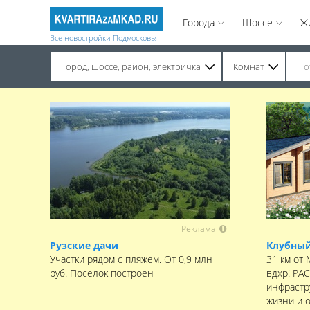
Города
Шоссе
Ж
Все новостройки Подмосковья
Город, шоссе, район, электричка
Комнат
Строительство завершено. Продажа на вторичном рынке.
Реклама
Рузские дачи
Клубный
Участки рядом с пляжем. От 0,9 млн
31 км от
руб. Поселок построен
вдхр! РА
инфрастру
жизни и 