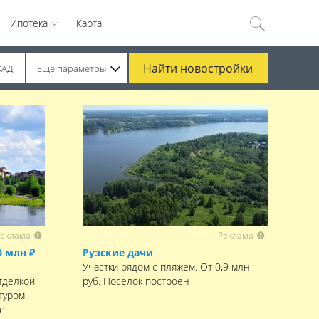
Ипотека
Карта
Найти
новостройки
КАД
Еще параметры
еклама
Реклама
0 млн ₽
Рузские дачи
Участки рядом с пляжем. От 0,9 млн
тделкой
руб. Поселок построен
туром.
е.