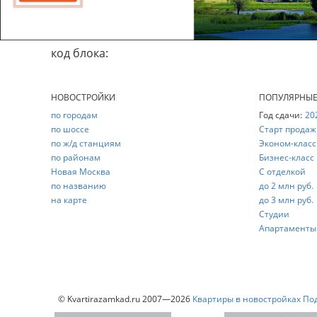
код блока:
НОВОСТРОЙКИ
ПОПУЛЯРНЫ
по городам
Год сдачи:
20
по шоссе
Старт продаж
по ж/д станциям
Эконом-класс
по районам
Бизнес-класс
Новая Москва
С отделкой
по названию
до 2 млн руб.
на карте
до 3 млн руб.
Студии
Апартаменты
© Kvartirazamkad.ru 2007—2026
Квартиры в новостройках По