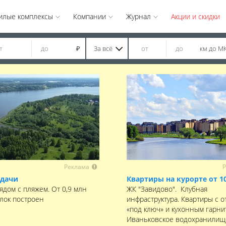
илые комплексы
Компании
Журнал
Акции и скидки
За всё
км до М
₽
Реклама
Р
 дачи
Квартиры на курорте от 1
ядом с пляжем. От 0,9 млн
ЖК "Завидово". Клубная
елок построен
инфраструктура. Квартиры с о
«под ключ» и кухонным гарни
Иваньковское водохранилищ