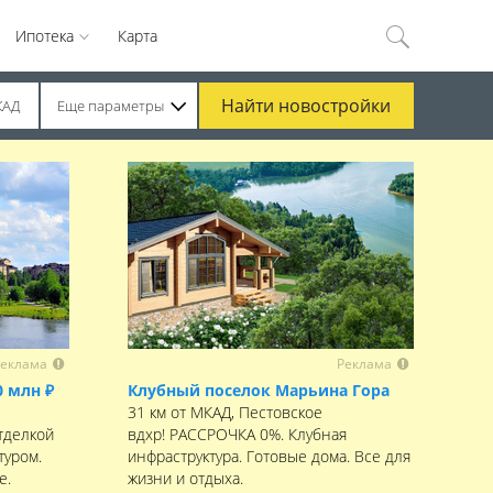
Ипотека
Карта
Найти
новостройки
КАД
Еще параметры
еклама
Реклама
0 млн ₽
Клубный поселок Марьина Гора
31 км от МКАД, Пестовское
тделкой
вдхр! РАССРОЧКА 0%. Клубная
туром.
инфраструктура. Готовые дома. Все для
е.
жизни и отдыха.