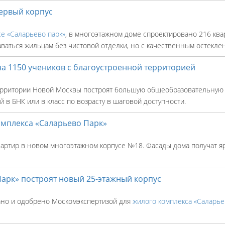
первый корпус
е «Саларьево парк»
, в многоэтажном доме спроектировано 216 ква
аваться жильцам без чистовой отделки, но с качественным остекле
на 1150 учеников с благоустроенной территорией
ерритории Новой Москвы построят большую общеобразовательную ш
 в БНК или в класс по возрасту в шаговой доступности.
омплекса «Саларьево Парк»
артир в новом многоэтажном корпусе №18. Фасады дома получат яр
арк» построят новый 25-этажный корпус
ано и одобрено Москомэкспертизой для
жилого комплекса «Саларье