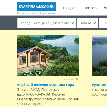
Города
Шоссе
Ж
Все новостройки Подмосковья
Город, шоссе, район, электричка
Комнат
Строительство завершено. Продажа на вторичном рынке.
Реклама
Клубный поселок Марьина Гора
Рузские
31 км от МКАД, Пестовское
Участки р
вдхр! РАССРОЧКА 0%. Клубная
руб. Пос
инфраструктура. Готовые дома. Все для
жизни и отдыха.