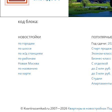
код блока:
НОВОСТРОЙКИ
ПОПУЛЯРНЫ
по городам
Год сдачи:
20
по шоссе
Старт продаж
по ж/д станциям
Эконом-класс
по районам
Бизнес-класс
Новая Москва
С отделкой
по названию
до 2 млн руб.
на карте
до 3 млн руб.
Студии
Апартаменты
© Kvartirazamkad.ru 2007—2026
Квартиры в новостройках По