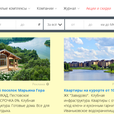
илые комплексы
Компании
Журнал
Акции и скидки
За всё
км до М
₽
Реклама
Р
 поселок Марьина Гора
Квартиры на курорте от 1
 МКАД, Пестовское
ЖК "Завидово". Клубная
ССРОЧКА 0%. Клубная
инфраструктура. Квартиры с о
ктура. Готовые дома. Все для
«под ключ» и кухонным гарни
отдыха.
Иваньковское водохранилищ