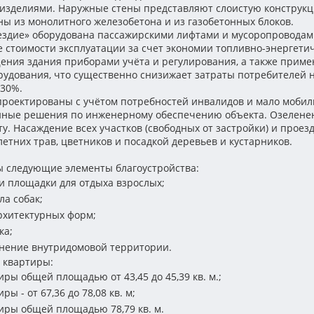
зделиями. Наружные стены представляют слоистую конструкц
ы из монолитного железобетона и из газобетонных блоков.
ездие» оборудована пассажирскими лифтами и мусоропроводам
стоимости эксплуатации за счет экономии топливно-энергетич
щения здания приборами учёта и регулирования, а также прим
рудования, что существенно снизижает затраты потребителей н
-30%.
проектированы с учётом потребностей инвалидов и мало мобил
нные решения по инженерному обеспечению объекта. Озелене
у. Насаждение всех участков (свободных от застройки) и проез
летних трав, цветников и посадкой деревьев и кустарников.
 следующие элементы благоустройства:
и площадки для отдыха взрослых;
ла собак;
рхитектурных форм;
ка;
нение внутридомовой территории.
 квартиры:
ры общей площадью от 43,45 до 45,39 кв. м.;
ы - от 67,36 до 78,08 кв. м;
иры общей площадью 78,79 кв. м.