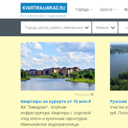
Города
Шоссе
Ж
Все новостройки Подмосковья
Город, шоссе, район, электричка
Комнат
Строительство завершено. Продажа на вторичном рынке.
Реклама
Квартиры на курорте от 10 млн ₽
Рузские
ЖК "Завидово". Клубная
Участки р
инфраструктура. Квартиры с отделкой
руб. Пос
«под ключ» и кухонным гарнитуром.
Иваньковское водохранилище.