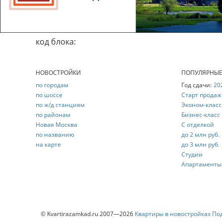
код блока:
НОВОСТРОЙКИ
ПОПУЛЯРНЫ
по городам
Год сдачи:
20
по шоссе
Старт продаж
по ж/д станциям
Эконом-класс
по районам
Бизнес-класс
Новая Москва
С отделкой
по названию
до 2 млн руб.
на карте
до 3 млн руб.
Студии
Апартаменты
© Kvartirazamkad.ru 2007—2026
Квартиры в новостройках По