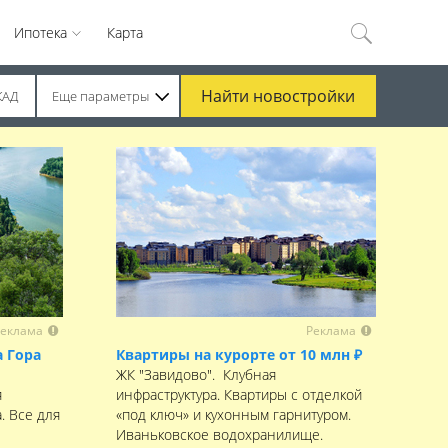
Ипотека
Карта
Найти
новостройки
КАД
Еще параметры
еклама
Реклама
 Гора
Квартиры на курорте от 10 млн ₽
ЖК "Завидово". Клубная
я
инфраструктура. Квартиры с отделкой
. Все для
«под ключ» и кухонным гарнитуром.
Иваньковское водохранилище.