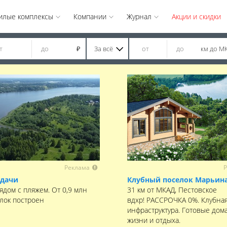
илые комплексы
Компании
Журнал
Акции и скидки
За всё
км до М
₽
Реклама
Р
 дачи
Клубный поселок Марьина
ядом с пляжем. От 0,9 млн
31 км от МКАД, Пестовское
елок построен
вдхр! РАССРОЧКА 0%. Клубна
инфраструктура. Готовые дома
жизни и отдыха.