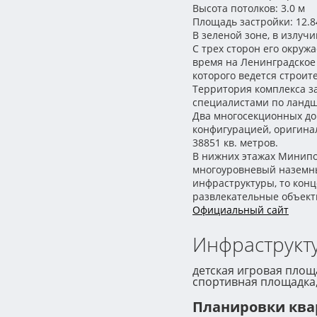
Высота потолков: 3.0 м
Площадь застройки: 12.8
В зеленой зоне, в излуч
С трех сторон его окруж
время на Ленинградское
которого ведется строит
Территория комплекса з
специалистами по ландш
Два многосекционных до
конфигурацией, оригина
38851 кв. метров.
В нижних этажах Минипо
многоуровневый наземны
инфраструктуры, то кон
развлекательные объект
Официальный сайт
Инфраструкту
детская игровая площа
спортивная площадка,
Планировки ква