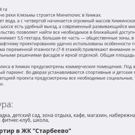
4 га
ине реки Клязьмы строится Миниполис в Химках.
ает вода, а с четвертой начинается огромный массив Химкинског
 шоссе есть удобный выезд, а современный развивающийся мик
ельство, позволяет найти все необходимое в ближайшей доступн
анимает 5,5 гектара, большая ее часть — общественные зоны, 
афтному проектированию удачно использованы особенности п
ма переменной этажности (7-8 этажей) привлекают внимание 
льными решениями фасадов и яркой отделкой. Общая площадь 
лиса в Химках предусмотрены коммерческие помещения. Под а
й паркинг. Во дворах устанавливаются спортивные и детские 
цепцией проекта предусмотрены все необходимые социальные, 
ы.
ра:
дка, детский сад, зона отдыха, кафе, магазин, набережна
 фитнес-клуб, школа,
ртир в ЖК "Старбеево"