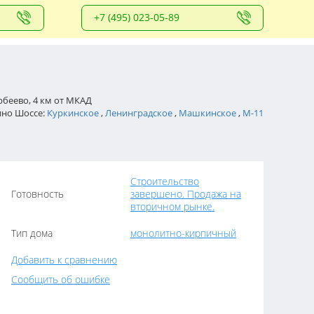
+7 (495) 023-05-89
беево, 4 км от МКАД
рино Шоссе:
Куркинское
,
Ленинградское
,
Машкинское
,
М-11
Строительство
Готовность
завершено. Продажа на
вторичном рынке.
Тип дома
монолитно-кирпичный
Добавить к сравнению
Сообщить об ошибке