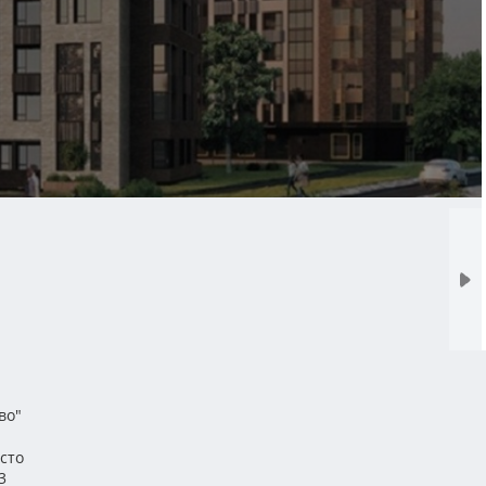
во"
сто
3