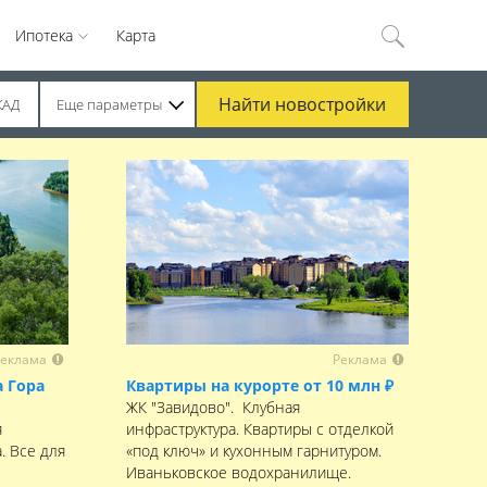
Ипотека
Карта
Найти
новостройки
КАД
Еще параметры
еклама
Реклама
 Гора
Квартиры на курорте от 10 млн ₽
ЖК "Завидово". Клубная
я
инфраструктура. Квартиры с отделкой
. Все для
«под ключ» и кухонным гарнитуром.
Иваньковское водохранилище.