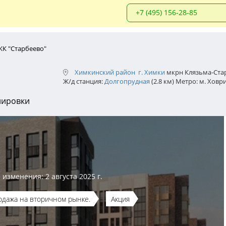
+7 (495) 156-28-85
ЖК "Старбеево"
Химкинский район
г. Химки
мкрн Клязьма-Стар
Ж/д станция:
Долгопрудная
(2.8 км) Метро: м. Хов
нировки
 изменения: 2 августа 2025 г.
одажа на вторичном рынке.
Акция