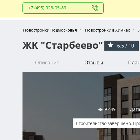
+7 (495) 023-05-89
Новостройки Подмосковья
Новостройки в Химках
ЖК "Старбеево"
6.5 / 10
Описание
Отзывы
Пла
9 449
Дата
Строительство завершено. Пр