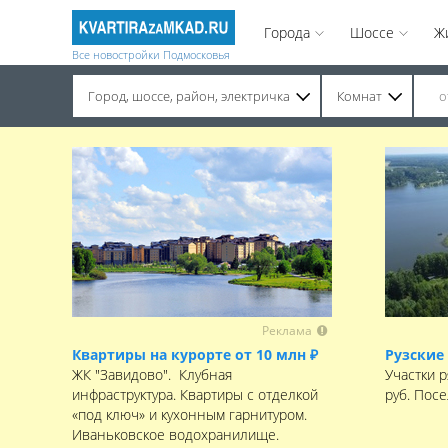
Города
Шоссе
Ж
Все новостройки Подмосковья
Город, шоссе, район, электричка
Комнат
Строительство завершено. Продажа на вторичном рынке.
Реклама
Квартиры на курорте от 10 млн ₽
Рузские
ЖК "Завидово". Клубная
Участки р
инфраструктура. Квартиры с отделкой
руб. Пос
«под ключ» и кухонным гарнитуром.
Иваньковское водохранилище.