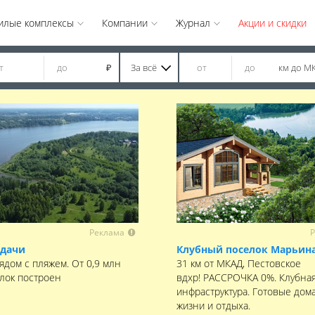
илые комплексы
Компании
Журнал
Акции и скидки
За всё
км до М
₽
Реклама
Р
 дачи
Клубный поселок Марьина
ядом с пляжем. От 0,9 млн
31 км от МКАД, Пестовское
елок построен
вдхр! РАССРОЧКА 0%. Клубна
инфраструктура. Готовые дома
жизни и отдыха.