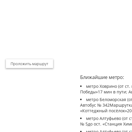
Проложить маршрут
Ближайшие метро:
метро Ховрино (от ст.
Победы»17 мин в пути; А
метро Беломорская (от
Автобус № 342Маршрутка 
«Коттеджный посёлок»20 
метро Алтуфьево (от с
№ 5до ост. «Станция Химк
метро Алтуфьево (от с