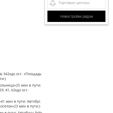
Торговые центры
Новостройки рядом
 № 342кдо ост. «Площадь
ти;)
больница»25 мин в пути;
, 41, 62кдо ост.
»41 мин в пути; Автобус
осёлок»23 мин в пути;)
мин в пути; Автобусы №№