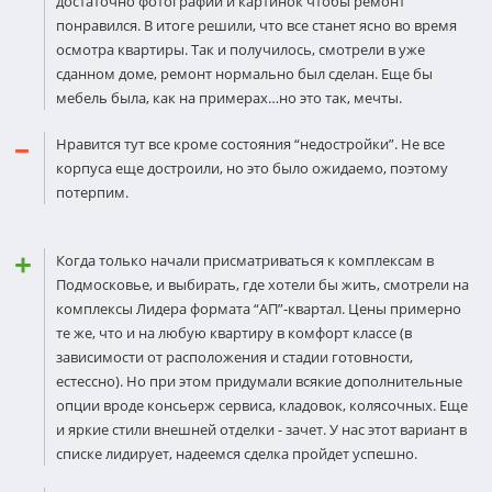
достаточно фотографии и картинок чтобы ремонт
понравился. В итоге решили, что все станет ясно во время
осмотра квартиры. Так и получилось, смотрели в уже
сданном доме, ремонт нормально был сделан. Еще бы
мебель была, как на примерах…но это так, мечты.
Нравится тут все кроме состояния “недостройки”. Не все
корпуса еще достроили, но это было ожидаемо, поэтому
потерпим.
Когда только начали присматриваться к комплексам в
Подмосковье, и выбирать, где хотели бы жить, смотрели на
комплексы Лидера формата “АП”-квартал. Цены примерно
те же, что и на любую квартиру в комфорт классе (в
зависимости от расположения и стадии готовности,
естессно). Но при этом придумали всякие дополнительные
опции вроде консьерж сервиса, кладовок, колясочных. Еще
и яркие стили внешней отделки - зачет. У нас этот вариант в
списке лидирует, надеемся сделка пройдет успешно.