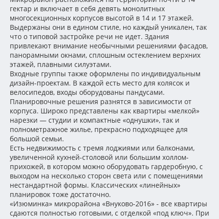
гектар и включает в себя девять монолитных
многосекционных корпусов высотой в 14 и 17 этажей.
Выдержаны они в едином стиле, но каждый уникален, так
что о типовой застройке речи не идет. Здания
привлекают внимание необычными решениями фасадов,
панорамными окнами, сплошным остеклением верхних
этажей, плавными силуэтами.
Входные группы также оформлены по индивидуальным
дизайн-проектам. В каждой есть место для колясок и
велосипедов, входы оборудованы пандусами.
Планировочные решения разнятся в зависимости от
корпуса. Широко представлены как квартиры «мелкой»
нарезки — студии и компактные «однушки», так и
полнометражное жилье, прекрасно подходящее для
большой семьи.
Есть недвижимость с тремя лоджиями или балконами,
увеличенной кухней-столовой или большим холлом-
прихожей, в котором можно оборудовать гардеробную, с
выходом на несколько сторон света или с помещениями
нестандартной формы. Классических «линейных»
планировок тоже достаточно.
«Изюминка» микрорайона «Внуково-2016» - все квартиры
сдаются полностью готовыми, с отделкой «под ключ». При