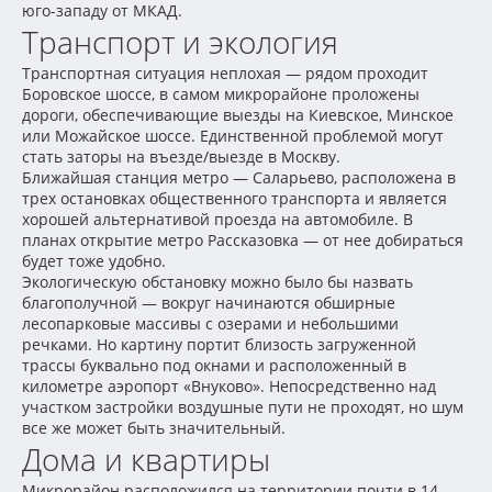
юго-западу от МКАД.
Транспорт и экология
Транспортная ситуация неплохая — рядом проходит
Боровское шоссе, в самом микрорайоне проложены
дороги, обеспечивающие выезды на Киевское, Минское
или Можайское шоссе. Единственной проблемой могут
стать заторы на въезде/выезде в Москву.
Ближайшая станция метро — Саларьево, расположена в
трех остановках общественного транспорта и является
хорошей альтернативой проезда на автомобиле. В
планах открытие метро Рассказовка — от нее добираться
будет тоже удобно.
Экологическую обстановку можно было бы назвать
благополучной — вокруг начинаются обширные
лесопарковые массивы с озерами и небольшими
речками. Но картину портит близость загруженной
трассы буквально под окнами и расположенный в
километре аэропорт «Внуково». Непосредственно над
участком застройки воздушные пути не проходят, но шум
все же может быть значительный.
Дома и квартиры
Микрорайон расположился на территории почти в 14