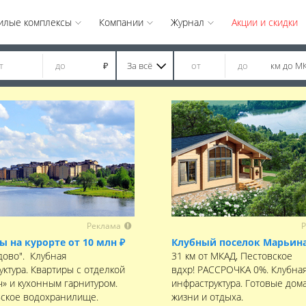
илые комплексы
Компании
Журнал
Акции и скидки
За всё
км до М
₽
Реклама
Р
ы на курорте от 10 млн ₽
Клубный поселок Марьина
дово". Клубная
31 км от МКАД, Пестовское
уктура. Квартиры с отделкой
вдхр! РАССРОЧКА 0%. Клубна
ч» и кухонным гарнитуром.
инфраструктура. Готовые дома
ское водохранилище.
жизни и отдыха.