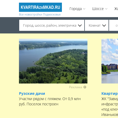
Города
Шоссе
Ж
Все новостройки Подмосковья
Город, шоссе, район, электричка
Комнат
Строительство завершено. Продажа на вторичном рынке.
Реклама
Рузские дачи
Квартир
Участки рядом с пляжем. От 0,9 млн
ЖК "Зави
руб. Поселок построен
инфрастр
«под клю
Иваньков