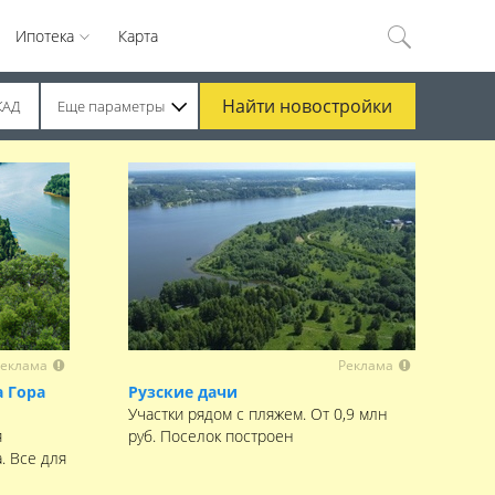
Ипотека
Карта
Найти
новостройки
КАД
Еще параметры
еклама
Реклама
 Гора
Рузские дачи
Участки рядом с пляжем. От 0,9 млн
я
руб. Поселок построен
. Все для