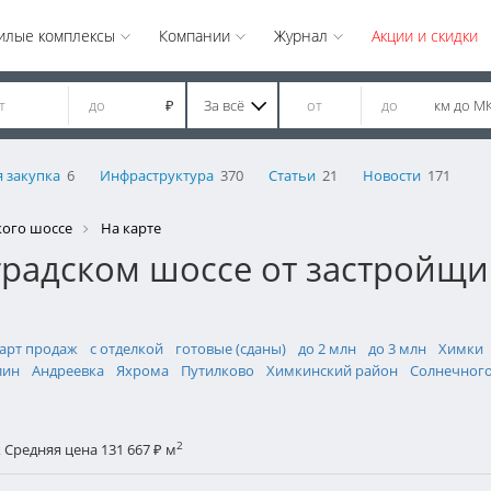
илые комплексы
Компании
Журнал
Акции и скидки
За всё
км до М
₽
 закупка
6
Инфраструктура
370
Статьи
21
Новости
171
кого шоссе
На карте
радском шоссе от застройщи
тарт продаж
с отделкой
готовые (сданы)
до 2 млн
до 3 млн
Химки
лин
Андреевка
Яхрома
Путилково
Химкинский район
Солнечног
2
к
Средняя цена 131 667
м
₽