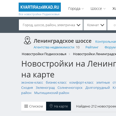
Города
Шоссе
Ж
Все новостройки Подмосковья
Город, шоссе, район, электричка
Комнат
Строительство завершено. Продажа на вторичном рынке.
Ленинградское шоссе
Контрольная
Агентства недвижимости
10
Рейтинг
Форум
Новостройки Подмосковья
Новостройки Ленинградс
Новостройки на Ленинг
на карте
эконом-класс
бизнес-класс
комфорт-класс
элитные
с
Сходня
Зеленоград
Солнечногорск
Долгопрудный
К
район
Мытищинский район
Списком
На карте
Найдено 212 новострое