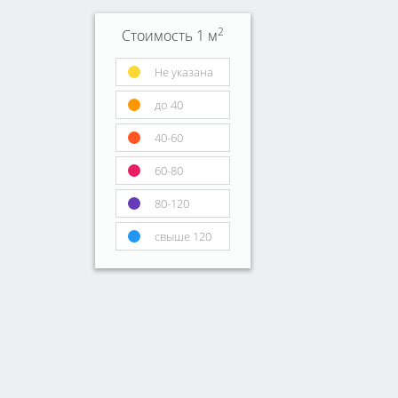
2
Стоимость 1 м
Не указана
до 40
40-60
60-80
80-120
свыше 120