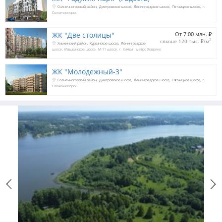
Солнечногорский район
Дмитровское шоссе
Ленинградское шоссе
Пятницкое шоссе
г.
Солнечногорск
ЖК "Две столицы"
От 7.00 млн. 
₽
2
свыше 120 тыс. 
₽
/м
Химкинский район
Куркинское шоссе
Ленинградское
шоссе
Машкинское шоссе
М-11 шоссе
г. Химки
метро Ховрино
ЖК "Молодежный-3"
Солнечногорский район
Дмитровское шоссе
Ленинградское шоссе
Пятницкое шоссе
г.
Солнечногорск
Previous
Next