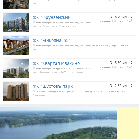
шоссе
ЖК "Фрунзенский"
От 6.70 млн. 
₽
2
свыше 120 тыс. 
₽
/м
Химкинский район
Ленинградское шоссе
Пятницкое
шоссе
г. Сходня
метро Пятницкое шоссе
ЖК "Микояна, 55"
Химкинский район
Ленинградское шоссе
Пятницкое шоссе
г. Сходня
метро Пятницкое
шоссе
ЖК "Квартал Ивакино"
От 5.50 млн. 
₽
2
свыше 120 тыс. 
₽
/м
Химкинский район
Куркинское шоссе
Ленинградское
шоссе
Машкинское шоссе
М-11 шоссе
г. Химки
ЖК "Шустовъ парк"
От 2.32 млн. 
₽
Солнечногорский район
Дмитровское шоссе
Ленинградское шоссе
Пятницкое шоссе
г.
Солнечногорск