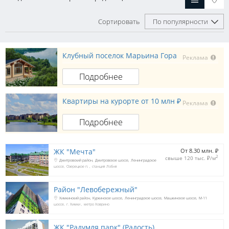
Сортировать
По популярности
Клубный поселок Марьина Гора
Реклама
Подробнее
Квартиры на курорте от 10 млн ₽
Реклама
Подробнее
ЖК "Мечта"
От 8.30 млн. 
₽
2
свыше 120 тыс. 
₽
/м
Дмитровский район
Дмитровское шоссе
Ленинградское
шоссе
Озерецкое п.
станция Лобня
Район "Левобережный"
Химкинский район
Куркинское шоссе
Ленинградское шоссе
Машкинское шоссе
М-11
шоссе
г. Химки
метро Ховрино
ЖК "Радумля парк" (Радость)