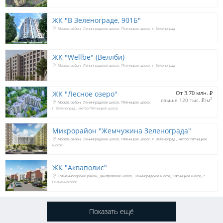
ЖК "В Зеленограде, 901Б"
Москва район
Ленинградское шоссе
Пятницкое шоссе
г. Зеленоград
ЖК "Wellbe" (Веллби)
Москва район
Ленинградское шоссе
Пятницкое шоссе
г. Зеленоград
ЖК "Лесное озеро"
От 3.70 млн. 
₽
2
свыше 120 тыс. 
₽
/м
Москва район
Ленинградское шоссе
Пятницкое шоссе
г. Зеленоград
метро Пятницкое шоссе
Микрорайон "Жемчужина Зеленограда"
Москва район
Ленинградское шоссе
Пятницкое шоссе
г. Зеленоград
метро Пятницкое
шоссе
ЖК "Акваполис"
Солнечногорский район
Дмитровское шоссе
Ленинградское шоссе
Пятницкое шоссе
г.
Солнечногорск
Показать ещё