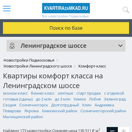
Все новостройки Подмосковья
Поиск по базе
Ленинградское шоссе
Новостройки Подмосковья
Новостройки Ленинградского шоссе
Комфорт-класс
Квартиры комфорт класса на
Ленинградском шоссе
эконом-класс
бизнес-класс
элитные
старт продаж
с отделкой
готовые (сданы)
до 2 млн
до 3 млн
Химки
Лобня
Зеленоград
Сходня
Солнечногорск
Долгопрудный
Клин
Андреевка
Поварово
Яхрома
Химкинский район
Солнечногорский район
Мытищинский район
2
Найдено 173 новостройки
Средняя цена 130 511
м
₽