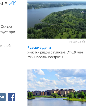
ры в
ЖК
 Скидка
твует при
Реклама
альной
Рузские дачи
Участки рядом с пляжем. От 0,9 млн
руб. Поселок построен