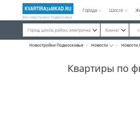
Города
Шоссе
Ж
Все новостройки Подмосковья
Город, шоссе, район, электричка
Комнат
Строительство завершено. Продажа на вторичном рынке.
Новостройки Подмосковья
Новости
Новости 
Квартиры по ф