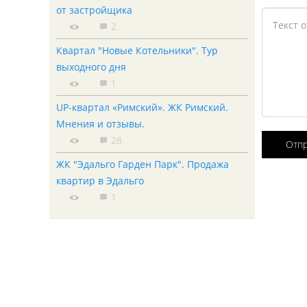
от застройщика
2
Квартал "Новые Котельники". Тур
выходного дня
1
UP-квартал «Римский». ЖК Римский.
Мнения и отзывы.
28
Отп
ЖК "Эдальго Гарден Парк". Продажа
квартир в Эдальго
1