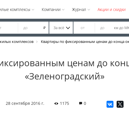
илые комплексы
Компании
Журнал
Акции и скидки
За всё
км до М
₽
жилых комплексов
Квартиры по фиксированным ценам до конца ок
иксированным ценам до конц
«Зеленоградский»
28 сентября 2016 г.
1175
0