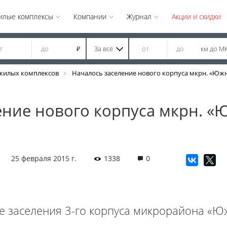
илые комплексы
Компании
Журнал
Акции и скидки
За всё
км до М
₽
жилых комплексов
Началось заселение нового корпуса мкрн. «Юж
ение нового корпуса мкрн. «
25 февраля 2015 г.
1338
0
е заселения 3-го корпуса микрорайона «