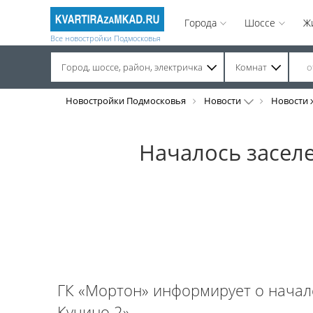
Города
Шоссе
Ж
Все новостройки Подмосковья
Город, шоссе, район, электричка
Комнат
Строительство завершено. Продажа на вторичном рынке.
Новостройки Подмосковья
Новости
Новости 
Началось засел
ГК «Мортон» информирует о начал
Кучино 2».