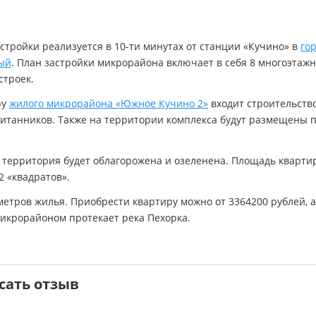
стройки реализуется в 10-ти минутах от станции «Кучино» в
го
ый
. План застройки микрорайона включает в себя 8 многоэтаж
строек.
ру
жилого микрорайона «Южное Кучино 2»
входит строительство
питанников. Также на территории комплекса будут размещены 
 территория будет облагорожена и озеленена. Площадь кварти
2 «квадратов».
метров жилья. Приобрести квартиру можно от 3364200 рублей, а
 микрорайоном протекает река Пехорка.
сать отзыв