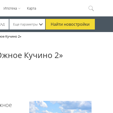
Ипотека
Карта
Найти
новостройки
КАД
Еще параметры
ное Кучино 2»
Южное Кучино 2»
Южное