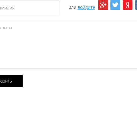
или
войдите
равить