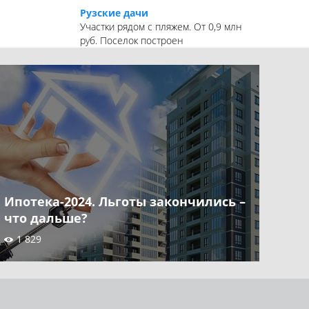
Рузские дачи
Участки рядом с пляжем. От 0,9 млн
руб. Поселок построен
Ипотека-2024. Льготы закончились –
что дальше?
1 829