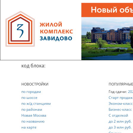
код блока:
НОВОСТРОЙКИ
ПОПУЛЯРНЫ
по городам
Год сдачи:
20
по шоссе
Старт продаж
по ж/д станциям
Эконом-класс
по районам
Бизнес-класс
Новая Москва
С отделкой
по названию
до 2 млн руб.
на карте
до 3 млн руб.