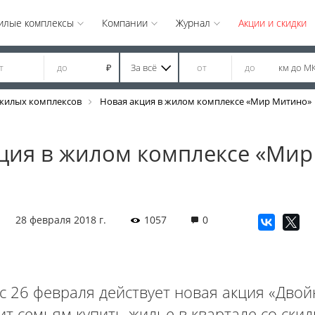
илые комплексы
Компании
Журнал
Акции и скидки
За всё
км до М
₽
жилых комплексов
Новая акция в жилом комплексе «Мир Митино»
ция в жилом комплексе «Ми
28 февраля 2018 г.
1057
0
с 26 февраля действует новая акция «Двой
ит семьям купить жилье в квартале со скид