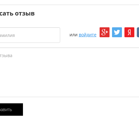
сать отзыв
или
войдите
равить