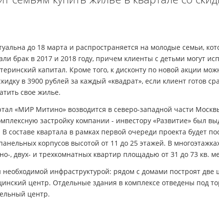
туальна до 18 марта и распространяется на молодые семьи, ко
ли брак в 2017 и 2018 году, причем клиенты с детьми могут ис
теринский капитал. Кроме того, к дисконту по новой акции мож
кидку в 3900 рублей за каждый «квадрат», если клиент готов ср
атить свое жилье.
тал «МИР Митино» возводится в северо-западной части Москвы
мплексную застройку компании - инвестору «Развитие» был вы
а. В составе квартала в рамках первой очереди проекта будет по
анельных корпусов высотой от 11 до 25 этажей. В многоэтажка
о-, двух- и трехкомнатных квартир площадью от 31 до 73 кв. м
 необходимой инфраструктурой: рядом с домами построят две 
инский центр. Отдельные здания в комплексе отведены под то
тельный центр.