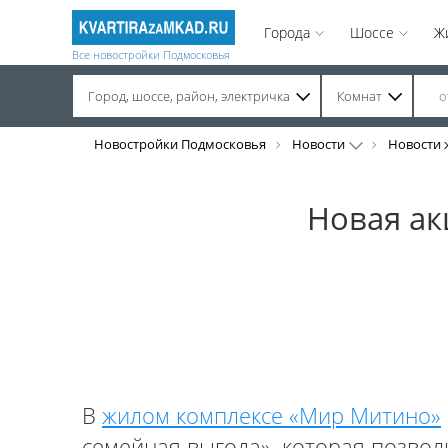
Города
Шоссе
Ж
Все новостройки Подмосковья
Город, шоссе, район, электричка
Комнат
Строительство завершено. Продажа на вторичном рынке.
Новостройки Подмосковья
Новости
Новости 
Новая ак
В
жилом комплексе «Мир Митино»
семейная выгода», которая позвол