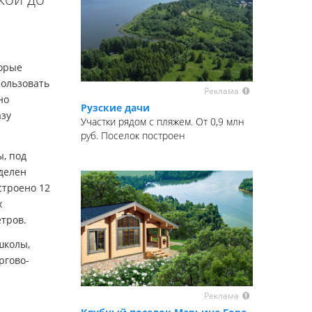
торые
пользовать
Реклама
но
Рузские дачи
азу
Участки рядом с пляжем. От 0,9 млн
руб. Поселок построен
, под
делен
строено 12
х
етров.
школы,
ргово-
Реклама