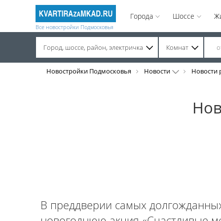
Города
Шоссе
Ж
Все новостройки Подмосковья
Город, шоссе, район, электричка
Комнат
Строительство завершено. Продажа на вторичном рынке.
Новостройки Подмосковья
Новости
Новости 
Нов
В преддверии самых долгожданных
новогоднюю акция «Счастливые мет