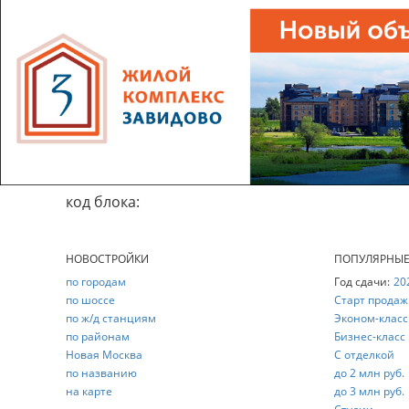
код блока:
НОВОСТРОЙКИ
ПОПУЛЯРНЫ
по городам
Год сдачи:
20
по шоссе
Старт продаж
по ж/д станциям
Эконом-класс
по районам
Бизнес-класс
Новая Москва
С отделкой
по названию
до 2 млн руб.
на карте
до 3 млн руб.