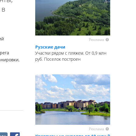
 в
ий
Реклама
Рузские дачи
рега
Участки рядом с пляжем. От 0,9 млн
руб. Поселок построен
анировки,
Реклама