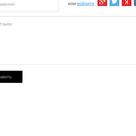
или
войдите
равить