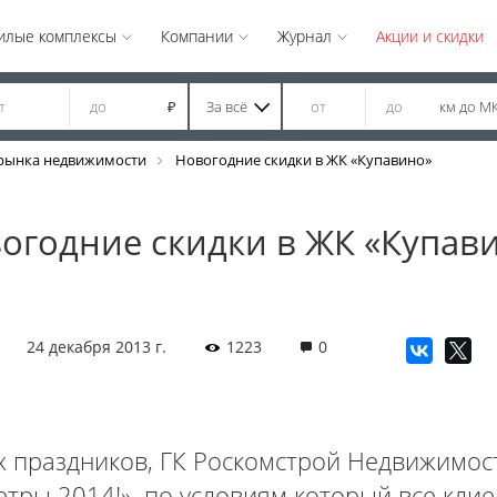
илые комплексы
Компании
Журнал
Акции и скидки
За всё
км до М
₽
рынка недвижимости
Новогодние скидки в ЖК «Купавино»
огодние скидки в ЖК «Купав
24 декабря 2013 г.
1223
0
 праздников, ГК Роскомстрой Недвижимос
ры 2014!», по условиям который все клие