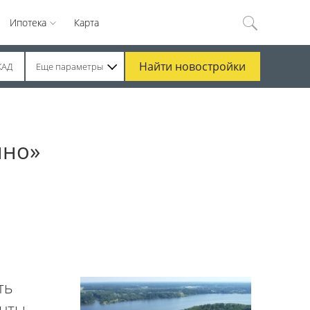
Ипотека
Карта
Найти
новостройки
КАД
Еще параметры
ино»
ть
нты,