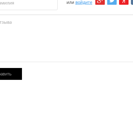
или
войдите
равить