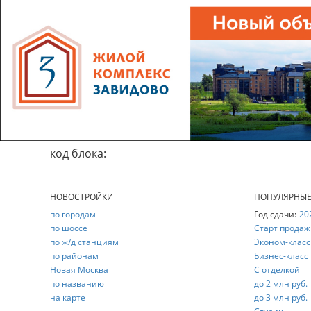
код блока:
НОВОСТРОЙКИ
ПОПУЛЯРНЫ
по городам
Год сдачи:
20
по шоссе
Старт продаж
по ж/д станциям
Эконом-класс
по районам
Бизнес-класс
Новая Москва
С отделкой
по названию
до 2 млн руб.
на карте
до 3 млн руб.