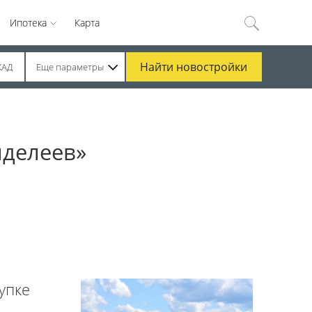
Ипотека
Карта
Найти
новостройки
КАД
Еще параметры
нделеев»
упке