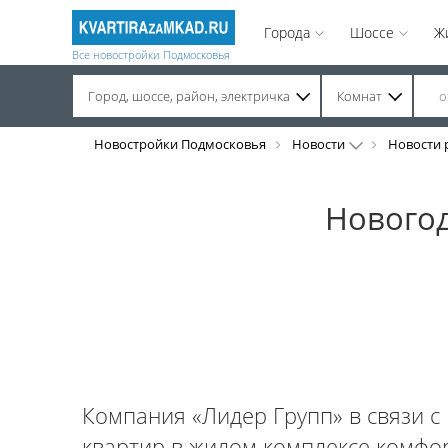
Города
Шоссе
Ж
Все новостройки Подмосковья
Город, шоссе, район, электричка
Комнат
Строительство завершено. Продажа на вторичном рынке.
Новостройки Подмосковья
Новости
Новости 
Новогод
Компания «Лидер Групп» в связи с
квартир в жилом комплексе комфо