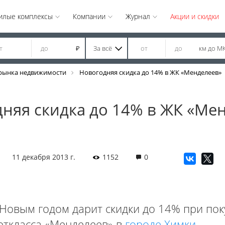
илые комплексы
Компании
Журнал
Акции и скидки
За всё
км до М
₽
рынка недвижимости
Новогодняя скидка до 14% в ЖК «Менделеев»
няя скидка до 14% в ЖК «Ме
11 декабря 2013 г.
1152
0
 Новым годом дарит скидки до 14% при пок
рткласса «Менделеев» в
городе Химки
.