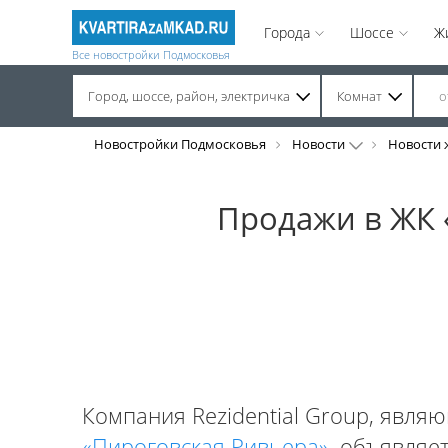
Города
Шоссе
Ж
Все новостройки Подмосковья
Город, шоссе, район, электричка
Комнат
Строительство завершено. Продажа на вторичном рынке.
Новостройки Подмосковья
Новости
Новости 
Продажи в ЖК 
Компания Rezidential Group, явл
«Пироговская Ривьера»
, объявляе