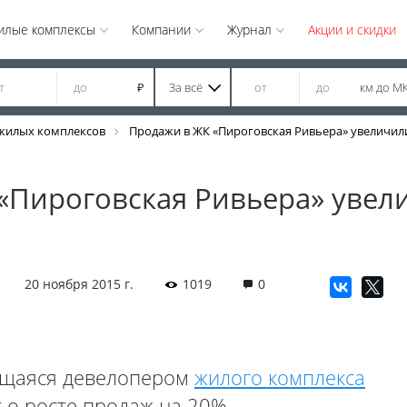
илые комплексы
Компании
Журнал
Акции и скидки
За всё
км до М
₽
жилых комплексов
Продажи в ЖК «Пироговская Ривьера» увеличил
«Пироговская Ривьера» увел
20 ноября 2015 г.
1019
0
яющаяся девелопером
жилого комплекса
т о росте продаж на 20%.