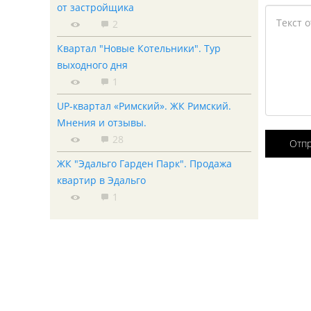
от застройщика
2
Квартал "Новые Котельники". Тур
выходного дня
1
UP-квартал «Римский». ЖК Римский.
Мнения и отзывы.
28
Отп
ЖК "Эдальго Гарден Парк". Продажа
квартир в Эдальго
1