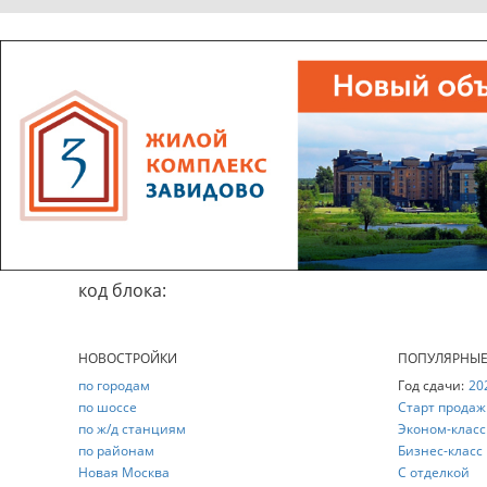
код блока:
НОВОСТРОЙКИ
ПОПУЛЯРНЫ
по городам
Год сдачи:
20
по шоссе
Старт продаж
по ж/д станциям
Эконом-класс
по районам
Бизнес-класс
Новая Москва
С отделкой