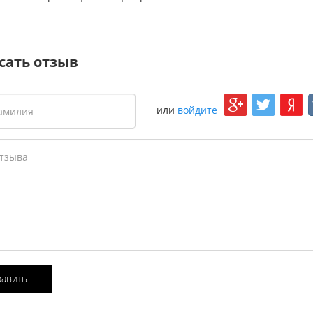
сать отзыв
или
войдите
равить