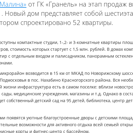
«Малина»
от ГК «Гранель» на этап продаж 
1. Новый дом представляет собой шестиэт
отором спроектировано 52 квартиры.
оступны компактные студии, 1-,2- и 3-комнатные квартиры пло
етров, стоимость которых стартует с 1,5 млн. рублей. В домах ком
тир с отдельным входом и палисадником, панорамным остекле
онами.
икрорайон возводится в 15 км от МКАД по Новорижскому шоссе
Подмосковья в пос. Нахабино Красногорского района. Вся необ
й жизни инфраструктура есть в самом поселке: вблизи новостро
 сады, медицинские учреждения, магазины и т.д. Однако в сост
ет собственный детский сад на 95 детей, библиотека, центр дет
ами появятся уютные благоустроенные дворы с детскими площа
тельные возможности для активного отдыха всей семьей откры
нисные корты и фитнес-центр с бассейном.