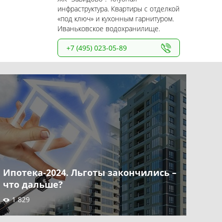
инфраструктура. Квартиры с отделкой
«под ключ» и кухонным гарнитуром.
Иваньковское водохранилище.
+7 (495) 023-05-89
Ипотека-2024. Льготы закончились –
что дальше?
1 829