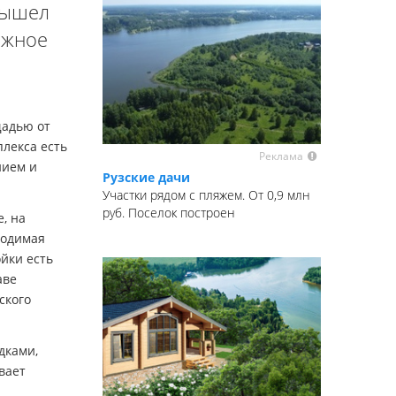
вышел
ажное
щадью от
плекса есть
Реклама
нием и
Рузские дачи
Участки рядом с пляжем. От 0,9 млн
руб. Поселок построен
, на
ходимая
йки есть
аве
ского
дками,
вает