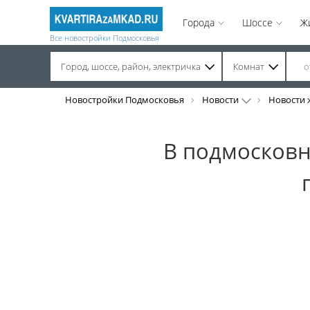
Города
Шоссе
Ж
Все новостройки Подмосковья
Город, шоссе, район, электричка
Комнат
Строительство завершено. Продажа на вторичном рынке.
Новостройки Подмосковья
Новости
Новости 
В подмосковн