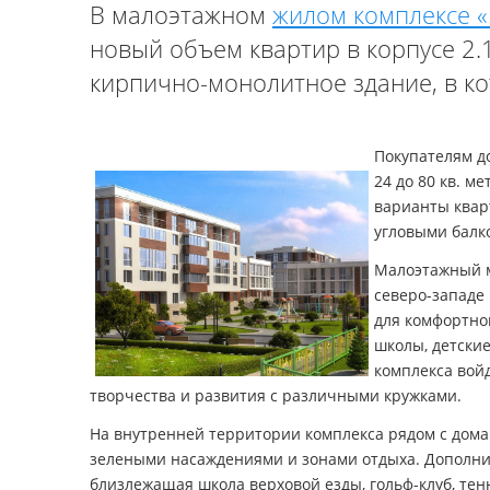
В малоэтажном
жилом комплексе 
новый объем квартир в корпусе 2.
кирпично-монолитное здание, в к
Покупателям д
24 до 80 кв. м
варианты квар
угловыми балк
Малоэтажный м
северо-западе 
для комфортно
школы, детские
комплекса войд
творчества и развития с различными кружками.
На внутренней территории комплекса рядом с дом
зелеными насаждениями и зонами отдыха. Дополни
близлежащая школа верховой езды, гольф-клуб, тен