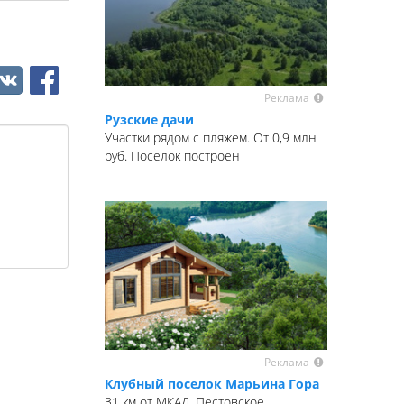
Реклама
Рузские дачи
Участки рядом с пляжем. От 0,9 млн
руб. Поселок построен
Реклама
Клубный поселок Марьина Гора
31 км от МКАД, Пестовское