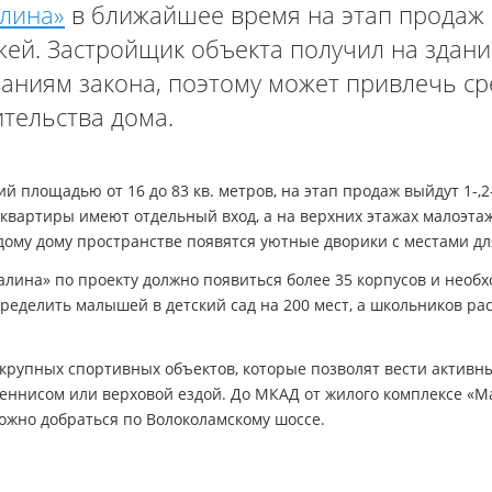
лина»
в ближайшее время на этап продаж
жей. Застройщик объекта получил на здани
аниям закона, поэтому может привлечь ср
тельства дома.
й площадью от 16 до 83 кв. метров, на этап продаж выйдут 1-,2-
квартиры имеют отдельный вход, а на верхних этажах малоэтаж
му дому пространстве появятся уютные дворики с местами дл
алина» по проекту должно появиться более 35 корпусов и необ
ределить малышей в детский сад на 200 мест, а школьников ра
крупных спортивных объектов, которые позволят вести активн
теннисом или верховой ездой. До МКАД от жилого комплексе «
можно добраться по Волоколамскому шоссе.