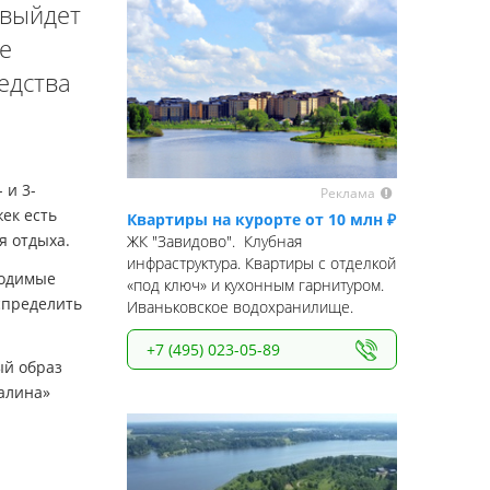
 выйдет
е
едства
 и 3-
Реклама
ек есть
Квартиры на курорте от 10 млн ₽
я отдыха.
ЖК "Завидово". Клубная
инфраструктура. Квартиры с отделкой
ходимые
«под ключ» и кухонным гарнитуром.
спределить
Иваньковское водохранилище.
+7 (495) 023-05-89
ый образ
Малина»