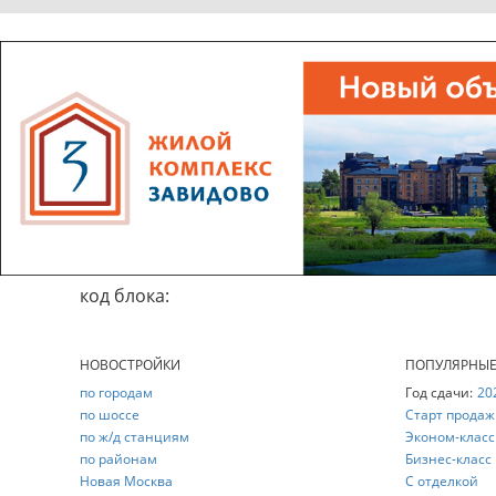
код блока:
НОВОСТРОЙКИ
ПОПУЛЯРНЫ
по городам
Год сдачи:
20
по шоссе
Старт продаж
по ж/д станциям
Эконом-класс
по районам
Бизнес-класс
Новая Москва
С отделкой