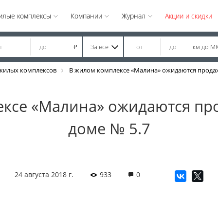
илые комплексы
Компании
Журнал
Акции и скидки
За всё
км до М
₽
жилых комплексов
В жилом комплексе «Малина» ожидаются продаж
ксе «Малина» ожидаются пр
доме № 5.7
24 августа 2018 г.
933
0