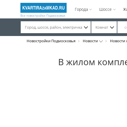
Города
Шоссе
Ж
Все новостройки Подмосковья
Город, шоссе, район, электричка
Комнат
Строительство завершено. Продажа на вторичном рынке.
Новостройки Подмосковья
Новости
Новости 
В жилом компле