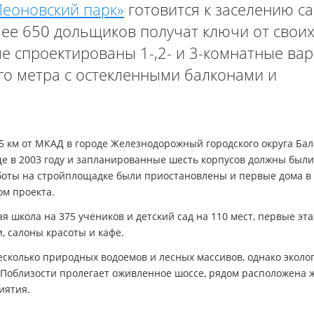
Леоновский парк»
готовится к заселению с
лее 650 дольщиков получат ключи от свои
е спроектированы 1-,2- и 3-комнатные ва
го метра с остекленными балконами и
5 км от МКАД в городе Железнодорожный городского округа Ба
ще в 2003 году и запланированные шесть корпусов должны были
аботы на стройплощадке были приостановлены и первые дома в
ом проекта.
я школа на 375 учеников и детский сад на 110 мест, первые эт
, салоны красоты и кафе.
есколько природных водоемов и лесных массивов, однако эколо
. Поблизости пролегает оживленное шоссе, рядом расположена 
иятия.