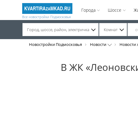
Города
Шоссе
Ж
Все новостройки Подмосковья
Город, шоссе, район, электричка
Комнат
Строительство завершено. Продажа на вторичном рынке.
Новостройки Подмосковья
Новости
Новости 
В ЖК «Леоновски