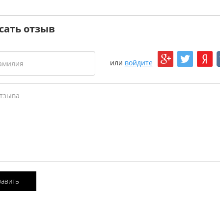
сать отзыв
или
войдите
равить