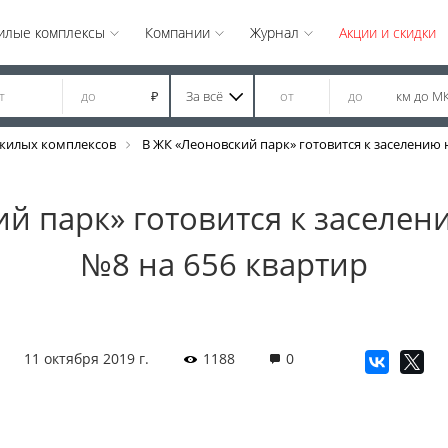
илые комплексы
Компании
Журнал
Акции и скидки
За всё
км до М
₽
жилых комплексов
В ЖК «Леоновский парк» готовится к заселению 
й парк» готовится к заселе
№8 на 656 квартир
11 октября 2019 г.
1188
0