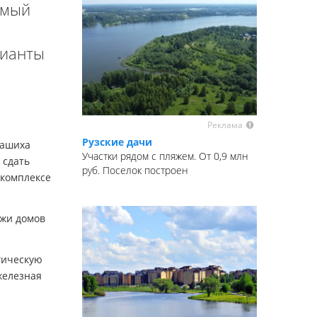
амый
х
рианты
Реклама
Рузские дачи
лашиха
Участки рядом с пляжем. От 0,9 млн
 сдать
руб. Поселок построен
 комплексе
ажи домов
гическую
железная