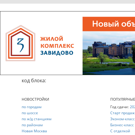
код блока:
НОВОСТРОЙКИ
ПОПУЛЯРНЫ
по городам
Год сдачи:
20
по шоссе
Старт продаж
по ж/д станциям
Эконом-класс
по районам
Бизнес-класс
Новая Москва
С отделкой